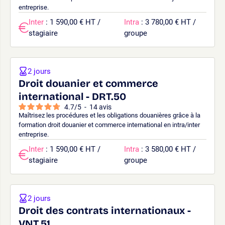
entreprise.
Inter
: 1 590,00 € HT /
Intra
: 3 780,00 € HT /
stagiaire
groupe
2 jours
Droit douanier et commerce
international - DRT.50
4.7
/
5
-
14
avis
Maîtrisez les procédures et les obligations douanières grâce à la
formation droit douanier et commerce international en intra/inter
entreprise.
Inter
: 1 590,00 € HT /
Intra
: 3 580,00 € HT /
stagiaire
groupe
2 jours
Droit des contrats internationaux -
VNT.51