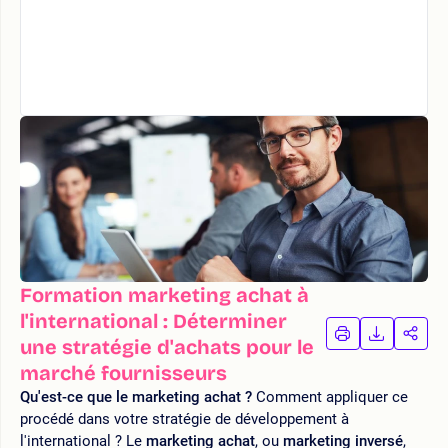
Formation marketing achat à
l'international : Déterminer
IMPRIMER
TÉLÉCHA
PAR
une stratégie d'achats pour le
LA
LA
marché fournisseurs
FORMATION
FORMAT
FOR
Qu'est-ce que le marketing achat ?
Comment appliquer ce
procédé dans votre stratégie de développement à
l'international ? Le
marketing achat
, ou
marketing inversé
,