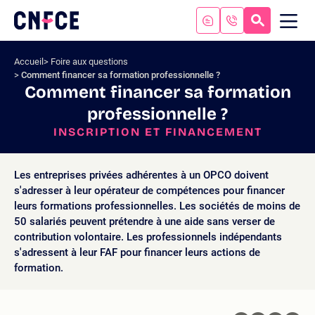
Aller
au
RECHERC
ME
Logo
MOB
contenu
site
Aller
Accueil
Foire aux questions
au
Comment financer sa formation professionnelle ?
menu
Comment financer sa formation
Aller
professionnelle ?
à
la
INSCRIPTION ET FINANCEMENT
recherche
Les entreprises privées adhérentes à un OPCO doivent
s'adresser à leur opérateur de compétences pour financer
leurs formations professionnelles. Les sociétés de moins de
50 salariés peuvent prétendre à une aide sans verser de
contribution volontaire. Les professionnels indépendants
s'adressent à leur FAF pour financer leurs actions de
formation.