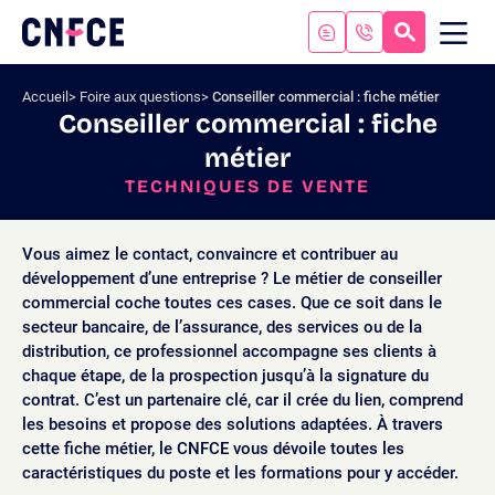
Aller
au
RECHERC
ME
Logo
MOB
contenu
site
Aller
Accueil
Foire aux questions
Conseiller commercial : fiche métier
au
Conseiller commercial : fiche
menu
métier
Aller
à
TECHNIQUES DE VENTE
la
recherche
Vous aimez le contact, convaincre et contribuer au
développement d’une entreprise ? Le métier de conseiller
commercial coche toutes ces cases. Que ce soit dans le
secteur bancaire, de l’assurance, des services ou de la
distribution, ce professionnel accompagne ses clients à
chaque étape, de la prospection jusqu’à la signature du
contrat. C’est un partenaire clé, car il crée du lien, comprend
les besoins et propose des solutions adaptées. À travers
cette fiche métier, le CNFCE vous dévoile toutes les
caractéristiques du poste et les formations pour y accéder.