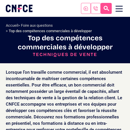
Aller
au
RECHERC
ME
Logo
MOB
contenu
site
Aller
Accueil
Foire aux questions
au
Top des compétences commerciales à développer
menu
Top des compétences
Aller
commerciales à développer
à
la
TECHNIQUES DE VENTE
recherche
Lorsque l’on travaille comme commercial, il est absolument
incontournable de maîtriser certaines compétences
essentielles. Pour être efficace, un bon commercial doit
notamment posséder un large éventail de capacités, allant
des techniques de vente à la gestion de la relation client. Le
CNFCE accompagne vos entreprises et vos équipes pour
développer ces compétences clés et favoriser la réussite
commerciale. Découvrez nos formations professionnelles
en présentiel, nos formations à distance ou en intra-
entreprise pour renforcer votre portefeuille de compétences