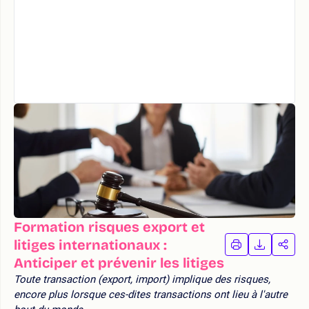
Formation risques export et
litiges internationaux :
IMPRIMER
TÉLÉCHA
PAR
LA
LA
Anticiper et prévenir les litiges
FORMATION
FORMAT
FOR
Toute transaction (export, import) implique des risques,
encore plus lorsque ces-dites transactions ont lieu à l'autre