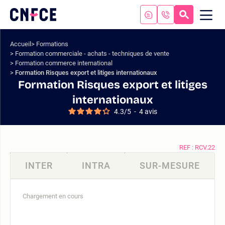
Aller
au
RECHERC
ME
Logo
MOB
contenu
site
Aller
Accueil
Formations
au
Formation commerciale - achats - techniques de vente
menu
Formation commerce international
Aller
Formation Risques export et litiges internationaux
à
Formation Risques export et litiges
la
internationaux
recherche
4.3
/
5
-
4
avis
REF : RCV.22
INTER
INTRA
SUR-MESURE