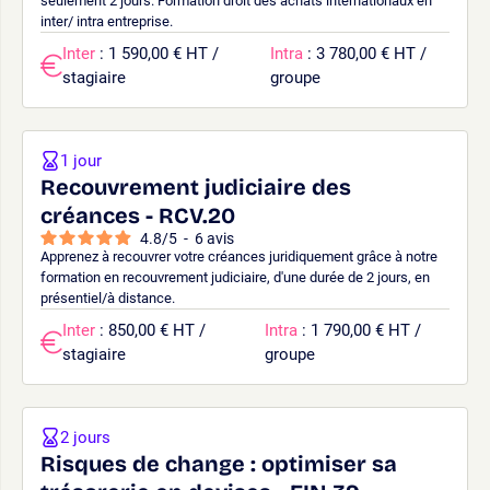
seulement 2 jours. Formation droit des achats internationaux en
inter/ intra entreprise.
Inter
: 1 590,00 € HT /
Intra
: 3 780,00 € HT /
stagiaire
groupe
1 jour
Recouvrement judiciaire des
créances - RCV.20
4.8
/
5
-
6
avis
Apprenez à recouvrer votre créances juridiquement grâce à notre
formation en recouvrement judiciaire, d'une durée de 2 jours, en
présentiel/à distance.
Inter
: 850,00 € HT /
Intra
: 1 790,00 € HT /
stagiaire
groupe
2 jours
Risques de change : optimiser sa