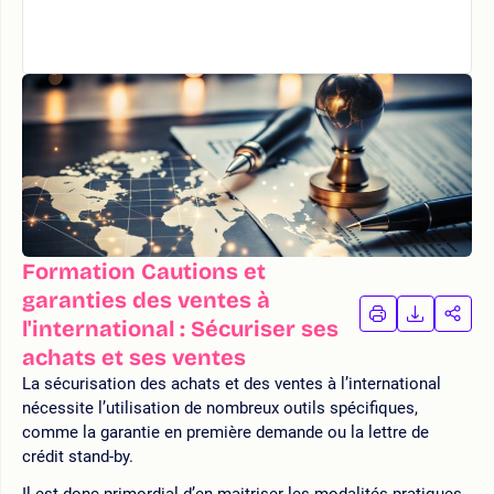
Formation Cautions et
garanties des ventes à
IMPRIMER
TÉLÉCHA
PAR
l'international : Sécuriser ses
LA
LA
achats et ses ventes
FORMATION
FORMAT
FOR
La sécurisation des achats et des ventes à l’international
nécessite l’utilisation de nombreux outils spécifiques,
comme la garantie en première demande ou la lettre de
crédit stand-by.
Il est donc primordial d’en maitriser les modalités pratiques