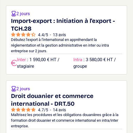
2 jours
Import-export : Initiation à l'export -
TCH.28
4.4
/
5
-
13
avis
Débutez l'export à l'international en appréhendant la
réglementation et la gestion administrative en inter ou intra
entreprise sur 2 jours.
Inter
: 1 590,00 € HT /
Intra
: 3 580,00 € HT /
stagiaire
groupe
2 jours
Droit douanier et commerce
international - DRT.50
4.7
/
5
-
14
avis
Maîtrisez les procédures et les obligations douanières grâce à la
formation droit douanier et commerce international en intra/inter
entreprise.