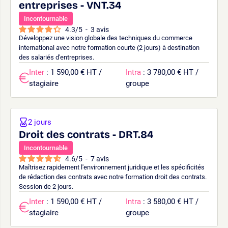
entreprises - VNT.34
Incontournable
4.3
/
5
-
3
avis
Développez une vision globale des techniques du commerce
international avec notre formation courte (2 jours) à destination
des salariés d'entreprises.
Inter
: 1 590,00 € HT /
Intra
: 3 780,00 € HT /
stagiaire
groupe
2 jours
Droit des contrats - DRT.84
Incontournable
4.6
/
5
-
7
avis
Maîtrisez rapidement l'environnement juridique et les spécificités
de rédaction des contrats avec notre formation droit des contrats.
Session de 2 jours.
Inter
: 1 590,00 € HT /
Intra
: 3 580,00 € HT /
stagiaire
groupe