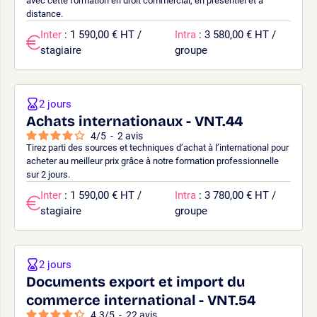
avec cette formation en droit commercial, en présentiel et à
distance.
Inter
: 1 590,00 € HT /
Intra
: 3 580,00 € HT /
stagiaire
groupe
2 jours
Achats internationaux - VNT.44
4
/
5
-
2
avis
Tirez parti des sources et techniques d’achat à l’international pour
acheter au meilleur prix grâce à notre formation professionnelle
sur 2 jours.
Inter
: 1 590,00 € HT /
Intra
: 3 780,00 € HT /
stagiaire
groupe
2 jours
Documents export et import du
commerce international - VNT.54
4.3
/
5
-
22
avis