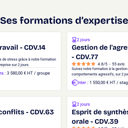
Ses formations d’expertis
2 jours
ravail - CDV.14
Gestion de l'agre
- CDV.77
s de stress grâce à notre formation
4.8
/
5
-
55
avis
reprise sur 2 jours.
Suivez notre formation à la gestion 
ra
: 3 580,00 € HT / groupe
comportements agressifs, sur 2 jour
Inter
: 1 550,00 € HT / stag
2 jours
conflits - CDV.63
Esprit de synthès
orale - CDV.39