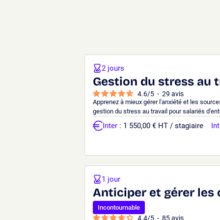
2 jours
Gestion du stress au t
4.6
/
5
-
29
avis
Apprenez à mieux gérer l'anxiété et les source
gestion du stress au travail pour salariés d'ent
Inter
: 1 550,00 € HT / stagiaire
Int
1 jour
Anticiper et gérer les 
Incontournable
4.4
/
5
-
85
avis