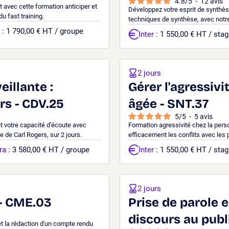
4.8
/
5
-
12
avis
 avec cette formation anticiper et
Développez votre esprit de synthèse
du fast training.
techniques de synthèse, avec notre
: 1 790,00 € HT / groupe
Inter
: 1 550,00 € HT / stag
2 jours
eillante :
Gérer l'agressiv
rs - CDV.25
âgée - SNT.37
5
/
5
-
5
avis
nt votre capacité d'écoute avec
Formation agressivité chez la pers
 de Carl Rogers, sur 2 jours.
efficacement les conflits avec les 
ra
: 3 580,00 € HT / groupe
Inter
: 1 550,00 € HT / stag
2 jours
 - CME.03
Prise de parole e
discours au publ
et la rédaction d'un compte rendu