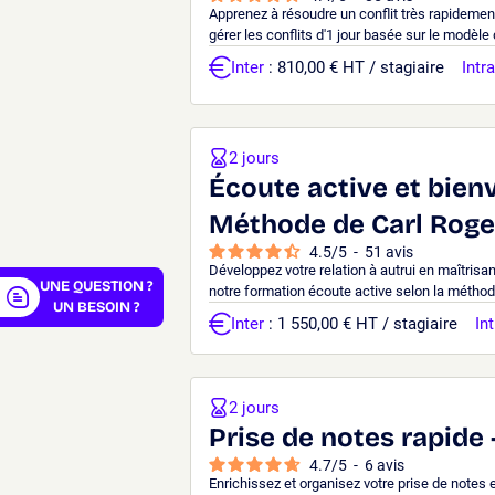
Apprenez à résoudre un conflit très rapidement
gérer les conflits d'1 jour basée sur le modèle 
Inter
: 810,00 € HT / stagiaire
Intra
er
2 jours
Écoute active et bienv
Méthode de Carl Roge
4.5
/
5
-
51
avis
Développez votre relation à autrui en maîtrisa
UNE QUESTION ?
notre formation écoute active selon la méthode
UN BESOIN ?
Inter
: 1 550,00 € HT / stagiaire
Int
2 jours
Prise de notes rapide
4.7
/
5
-
6
avis
Enrichissez et organisez votre prise de notes 