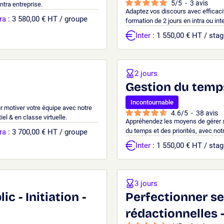
5
/
5
-
3
avis
ntra entreprise.
Adaptez vos discours avec efficacit
ra
: 3 580,00 € HT / groupe
formation de 2 jours en intra ou inte
Inter
: 1 550,00 € HT / stag
2 jours
Gestion du temps
Incontournable
r motiver votre équipe avec notre
4.6
/
5
-
38
avis
el & en classe virtuelle.
Appréhendez les moyens de gérer s
du temps et des priorités, avec not
ra
: 3 700,00 € HT / groupe
Inter
: 1 550,00 € HT / stag
3 jours
c - Initiation -
Perfectionner s
rédactionnelles 