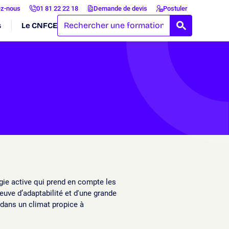
ez-nous
01 81 22 22 18
Demande de devis
Postuler
s
Le CNFCE
RECHERCH
gie active qui prend en compte les
euve d’adaptabilité et d'une grande
 dans un climat propice à