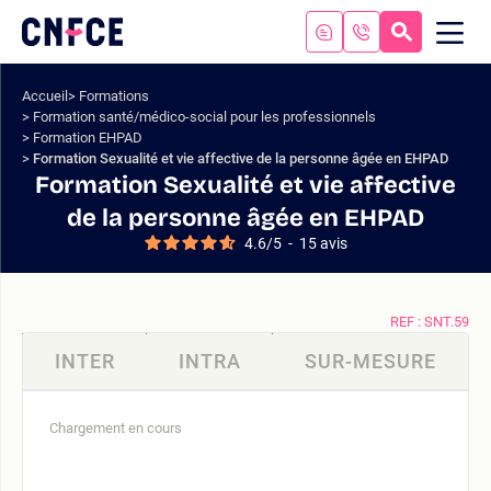
Aller
au
RECHERC
ME
Logo
MOB
contenu
site
Aller
Accueil
Formations
au
Formation santé/médico-social pour les professionnels
menu
Formation EHPAD
Aller
Formation Sexualité et vie affective de la personne âgée en EHPAD
à
Formation Sexualité et vie affective
la
de la personne âgée en EHPAD
recherche
4.6
/
5
-
15
avis
REF : SNT.59
INTER
INTRA
SUR-MESURE