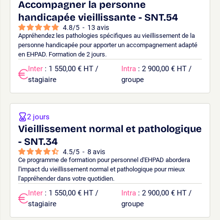
Accompagner la personne
handicapée vieillissante - SNT.54
4.8
/
5
-
13
avis
Appréhendez les pathologies spécifiques au vieillissement de la
personne handicapée pour apporter un accompagnement adapté
en EHPAD. Formation de 2 jours.
Inter
: 1 550,00 € HT /
Intra
: 2 900,00 € HT /
stagiaire
groupe
2 jours
Vieillissement normal et pathologique
- SNT.34
4.5
/
5
-
8
avis
Ce programme de formation pour personnel d'EHPAD abordera
l'impact du vieillissement normal et pathologique pour mieux
l'appréhender dans votre quotidien.
Inter
: 1 550,00 € HT /
Intra
: 2 900,00 € HT /
stagiaire
groupe