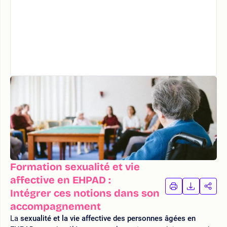
Formation sexualité et vie
affective en EHPAD :
IMPRIMER
TÉLÉCHA
PAR
Intégrer ces notions dans son
LA
LA
accompagnement
FORMATION
FORMAT
FOR
La
sexualité et la vie affective des personnes âgées en