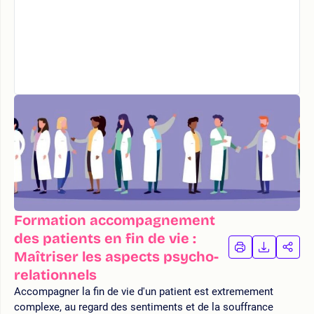
Formation accompagnement
des patients en fin de vie :
IMPRIMER
TÉLÉCHA
PAR
Maîtriser les aspects psycho-
LA
LA
relationnels
FORMATION
FORMAT
FOR
Accompagner la fin de vie d'un patient est extremement
complexe, au regard des sentiments et de la souffrance