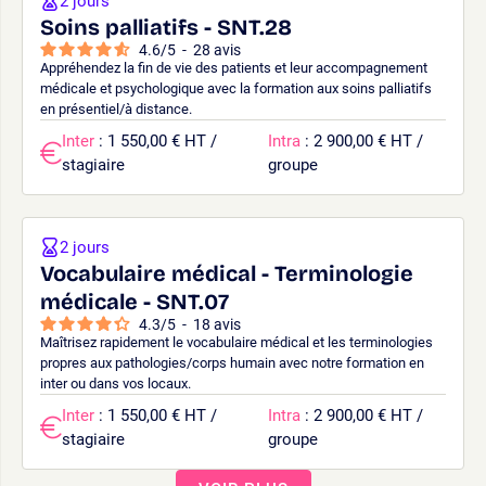
2 jours
Soins palliatifs - SNT.28
4.6
/
5
-
28
avis
Appréhendez la fin de vie des patients et leur accompagnement
médicale et psychologique avec la formation aux soins palliatifs
en présentiel/à distance.
Inter
: 1 550,00 € HT /
Intra
: 2 900,00 € HT /
stagiaire
groupe
2 jours
Vocabulaire médical - Terminologie
médicale - SNT.07
4.3
/
5
-
18
avis
Maîtrisez rapidement le vocabulaire médical et les terminologies
propres aux pathologies/corps humain avec notre formation en
inter ou dans vos locaux.
Inter
: 1 550,00 € HT /
Intra
: 2 900,00 € HT /
stagiaire
groupe