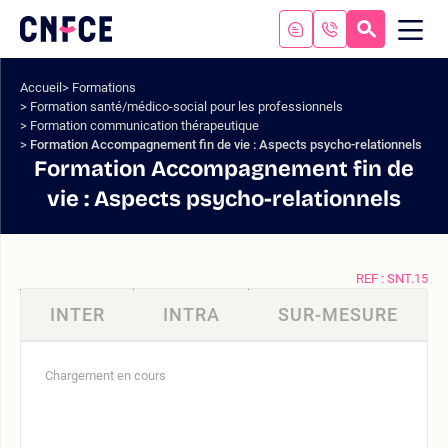
Aller
au
RECHERC
ME
Logo
MOB
contenu
site
Aller
Accueil
Formations
au
Formation santé/médico-social pour les professionnels
menu
Formation communication thérapeutique
Aller
Formation Accompagnement fin de vie : Aspects psycho-relationnels
à
Formation Accompagnement fin de
la
vie : Aspects psycho-relationnels
recherche
REF : SNT.15
INTER
INTRA
SUR-MESURE