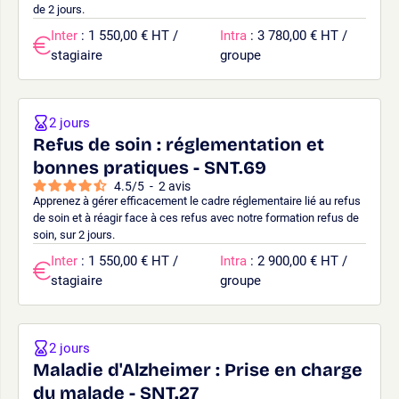
de 2 jours.
Inter
: 1 550,00 € HT /
Intra
: 3 780,00 € HT /
stagiaire
groupe
2 jours
Refus de soin : réglementation et
bonnes pratiques - SNT.69
4.5
/
5
-
2
avis
Apprenez à gérer efficacement le cadre réglementaire lié au refus
de soin et à réagir face à ces refus avec notre formation refus de
soin, sur 2 jours.
Inter
: 1 550,00 € HT /
Intra
: 2 900,00 € HT /
stagiaire
groupe
2 jours
Maladie d'Alzheimer : Prise en charge
du malade - SNT.27