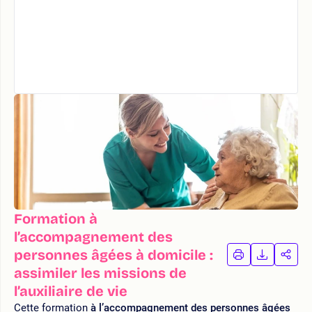
Formation à
l’accompagnement des
personnes âgées à domicile :
IMPRIMER
TÉLÉCHA
PAR
LA
LA
assimiler les missions de
FORMATION
FORMAT
FOR
l’auxiliaire de vie
Cette formation
à l’accompagnement des personnes âgées