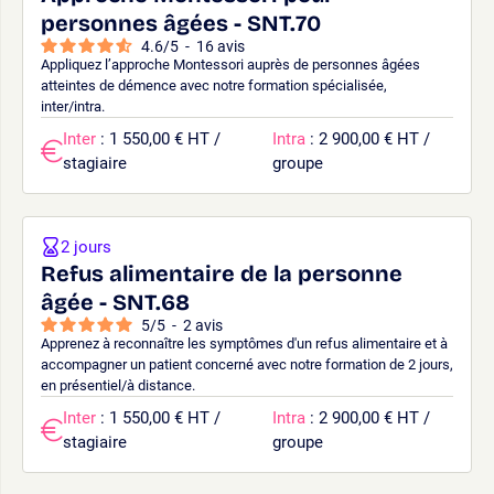
personnes âgées - SNT.70
4.6
/
5
-
16
avis
Appliquez l’approche Montessori auprès de personnes âgées
atteintes de démence avec notre formation spécialisée,
inter/intra.
Inter
: 1 550,00 € HT /
Intra
: 2 900,00 € HT /
stagiaire
groupe
2 jours
Refus alimentaire de la personne
âgée - SNT.68
5
/
5
-
2
avis
Apprenez à reconnaître les symptômes d'un refus alimentaire et à
accompagner un patient concerné avec notre formation de 2 jours,
en présentiel/à distance.
Inter
: 1 550,00 € HT /
Intra
: 2 900,00 € HT /
stagiaire
groupe