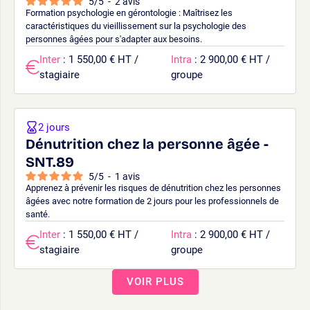
5
/
5
-
2
avis
Formation psychologie en gérontologie : Maîtrisez les
caractéristiques du vieillissement sur la psychologie des
personnes âgées pour s'adapter aux besoins.
Inter
: 1 550,00 € HT /
Intra
: 2 900,00 € HT /
stagiaire
groupe
2 jours
Dénutrition chez la personne âgée -
SNT.89
5
/
5
-
1
avis
Apprenez à prévenir les risques de dénutrition chez les personnes
âgées avec notre formation de 2 jours pour les professionnels de
santé.
Inter
: 1 550,00 € HT /
Intra
: 2 900,00 € HT /
stagiaire
groupe
VOIR PLUS