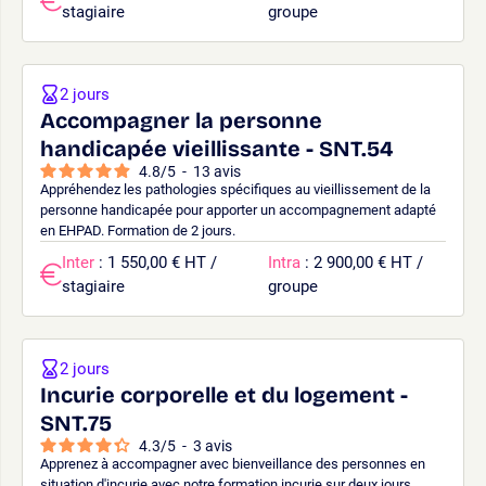
stagiaire
groupe
2 jours
Accompagner la personne
handicapée vieillissante - SNT.54
4.8
/
5
-
13
avis
Appréhendez les pathologies spécifiques au vieillissement de la
personne handicapée pour apporter un accompagnement adapté
en EHPAD. Formation de 2 jours.
Inter
: 1 550,00 € HT /
Intra
: 2 900,00 € HT /
stagiaire
groupe
2 jours
Incurie corporelle et du logement -
SNT.75
4.3
/
5
-
3
avis
Apprenez à accompagner avec bienveillance des personnes en
situation d'incurie avec notre formation incurie sur deux jours.