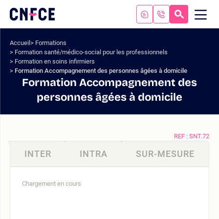
Aller
au
RECHERC
ME
Logo
MOB
contenu
site
Aller
Accueil
Formations
au
Formation santé/médico-social pour les professionnels
menu
Formation en soins infirmiers
Aller
Formation Accompagnement des personnes âgées à domicile
à
Formation Accompagnement des
la
personnes âgées à domicile
recherche
REF : SNT.72
INTER
INTRA
SUR-MESURE