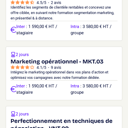
4.5
/
5
-
2
avis
Identifiez les segments de clientèle rentables et concevez une
offre ciblée, en suivant notre formation segmentation marketing,
en présentiel & à distance.
Inter
: 1 590,00 € HT /
Intra
: 3 580,00 € HT /
stagiaire
groupe
2 jours
Marketing opérationnel - MKT.03
4.1
/
5
-
9
avis
Intégrez le marketing opérationnel dans vos plans d’action et
optimisez vos campagnes avec notre formation dédiée.
Inter
: 1 590,00 € HT /
Intra
: 3 580,00 € HT /
stagiaire
groupe
2 jours
Perfectionnement en techniques de