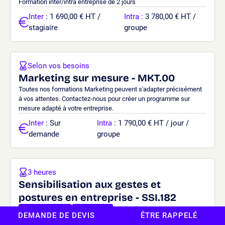
Formation inter/intra entreprise de 2 jours
Inter
: 1 690,00 € HT /
Intra
: 3 780,00 € HT /
stagiaire
groupe
Selon vos besoins
Marketing sur mesure - MKT.00
Toutes nos formations Marketing peuvent s'adapter précisément
à vos attentes. Contactez-nous pour créer un programme sur
mesure adapté à votre entreprise.
Inter
: Sur
Intra
: 1 790,00 € HT / jour /
demande
groupe
3 heures
Sensibilisation aux gestes et
postures en entreprise - SSI.182
Incontournable
Obligatoire
DEMANDE DE DEVIS
ÊTRE RAPPELÉ
4.5
/
5
-
19
avis