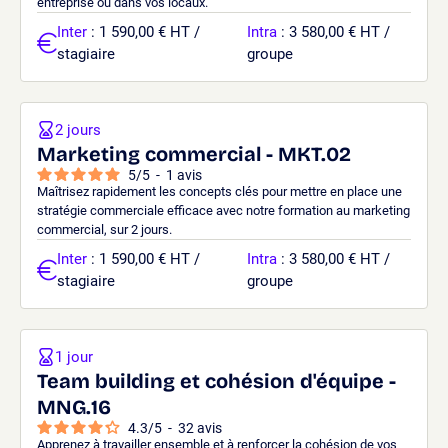
entreprise ou dans vos locaux.
Inter
: 1 590,00 € HT /
Intra
: 3 580,00 € HT /
stagiaire
groupe
2 jours
Marketing commercial - MKT.02
5
/
5
-
1
avis
Maîtrisez rapidement les concepts clés pour mettre en place une
stratégie commerciale efficace avec notre formation au marketing
commercial, sur 2 jours.
Inter
: 1 590,00 € HT /
Intra
: 3 580,00 € HT /
stagiaire
groupe
1 jour
Team building et cohésion d'équipe -
MNG.16
4.3
/
5
-
32
avis
Apprenez à travailler ensemble et à renforcer la cohésion de vos