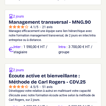
2 jours
Management transversal - MNG.90
4.1
/
5
-
21
avis
Managez efficacement une équipe sans lien hiérarchique avec
notre formation management transversal, de 2 jours en inter/intra
entreprise ou à distance.
Inter
: 1 590,00 € HT /
Intra
: 3 700,00 € HT /
stagiaire
groupe
2 jours
Écoute active et bienveillante :
Méthode de Carl Rogers - CDV.25
4.5
/
5
-
51
avis
Développez votre relation à autrui en maîtrisant votre capacité
d'écoute avec notre formation écoute active selon la méthode de
Carl Rogers, sur 2 jours.