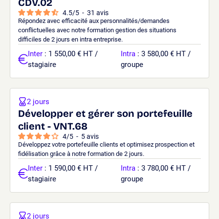
CDV.02
4.5
/
5
-
31
avis
Répondez avec efficacité aux personnalités/demandes
conflictuelles avec notre formation gestion des situations
difficiles de 2 jours en intra entreprise.
Inter
: 1 550,00 € HT /
Intra
: 3 580,00 € HT /
stagiaire
groupe
2 jours
Développer et gérer son portefeuille
client - VNT.68
4
/
5
-
5
avis
Développez votre portefeuille clients et optimisez prospection et
fidélisation grâce à notre formation de 2 jours.
Inter
: 1 590,00 € HT /
Intra
: 3 780,00 € HT /
stagiaire
groupe
2 jours