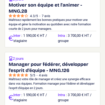
Motiver son équipe et l'animer -
MNG.28
4.3
/
5
-
7
avis
Maîtrisez rapidement les bonnes pratiques pour motiver une
équipe et gérer la motivation au quotidien avec notre formation
courte de 2 jours pour managers.
Inter
: 1 590,00 € HT /
Intra
: 3 700,00 € HT /
stagiaire
groupe
2 jours
Manager pour fédérer, développer
l'esprit d'équipe - MNG.126
5
/
5
-
4
avis
Maîtrisez votre rôle de manager et créez une synergie efficace
dans vos équipes. Formation manager pour fédérer et développer
l'esprit d'équipe en 2 jours.
Inter
: 1 590,00 € HT /
Intra
: 3 700,00 € HT /
stagiaire
groupe