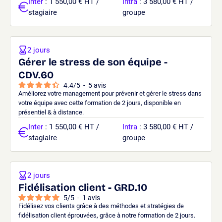
Inter
: 1 550,00 € HT /
Intra
: 3 580,00 € HT /
stagiaire
groupe
2 jours
Gérer le stress de son équipe -
CDV.60
4.4
/
5
-
5
avis
Améliorez votre management pour prévenir et gérer le stress dans
votre équipe avec cette formation de 2 jours, disponible en
présentiel & à distance.
Inter
: 1 550,00 € HT /
Intra
: 3 580,00 € HT /
stagiaire
groupe
2 jours
Fidélisation client - GRD.10
5
/
5
-
1
avis
Fidélisez vos clients grâce à des méthodes et stratégies de
fidélisation client éprouvées, grâce à notre formation de 2 jours.