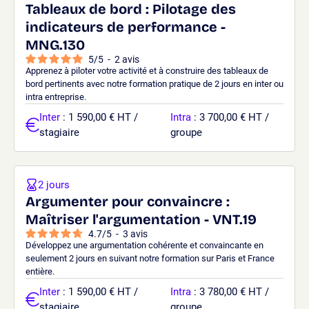
Tableaux de bord : Pilotage des
indicateurs de performance -
MNG.130
5
/
5
-
2
avis
Apprenez à piloter votre activité et à construire des tableaux de
bord pertinents avec notre formation pratique de 2 jours en inter ou
intra entreprise.
Inter
: 1 590,00 € HT /
Intra
: 3 700,00 € HT /
stagiaire
groupe
2 jours
Argumenter pour convaincre :
Maîtriser l'argumentation - VNT.19
4.7
/
5
-
3
avis
Développez une argumentation cohérente et convaincante en
seulement 2 jours en suivant notre formation sur Paris et France
entière.
Inter
: 1 590,00 € HT /
Intra
: 3 780,00 € HT /
stagiaire
groupe