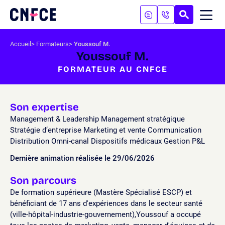
Aller
au
RECHERC
ME
Logo
MOB
contenu
site
Aller
Accueil
Formateurs
Youssouf M.
au
Youssouf M.
menu
FORMATEUR AU CNFCE
Aller
à
la
recherche
Son expertise
Management & Leadership Management stratégique
Stratégie d’entreprise Marketing et vente Communication
Distribution Omni-canal Dispositifs médicaux Gestion P&L
Dernière animation réalisée le 29/06/2026
Son parcours
De formation supérieure (Mastère Spécialisé ESCP) et
bénéficiant de 17 ans d'expériences dans le secteur santé
(ville-hôpital-industrie-gouvernement),Youssouf a occupé