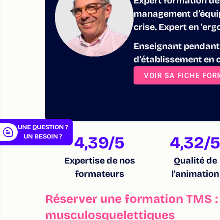
Expert formation de
management d’équipe
crise. Expert en 'er
Enseignant pendant 
er
d’établissement en c
VOIR SA FICHE FO
UNE QUESTION ?
UN BESOIN ?
4,39
/5
4,32
/
Expertise de nos
Qualité de
formateurs
l'animation
Réserver une formation TMS :
musculosquelettiques