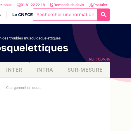
ez-nous
01 81 22 22 18
Demande de devis
Postuler
s
Le CNFCE
RECHERCH
n des troubles musculosquelettiques
osquelettiques
REF : CDV.46
INTER
INTRA
SUR-MESURE