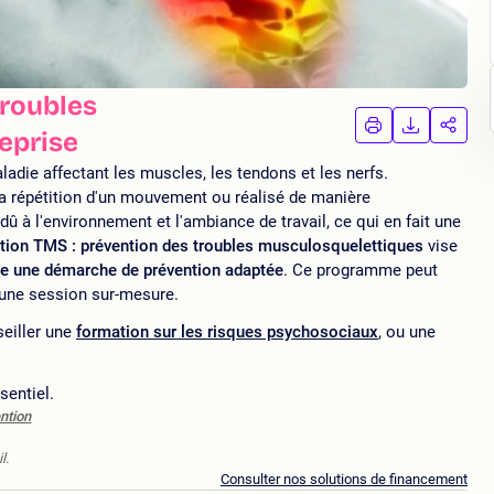
troubles
IMPRIMER
TÉLÉCHA
PAR
eprise
LA
LA
FORMATION
FORMAT
FORM
ladie affectant les muscles, les tendons et les nerfs.
la répétition d'un mouvement ou réalisé de manière
û à l'environnement et l'ambiance de travail, ce qui en fait une
tion TMS : prévention des troubles musculosquelettiques
vise
ce une démarche de prévention adaptée
. Ce programme peut
d’une session sur-mesure.
eiller une
formation sur les risques psychosociaux
, ou une
sentiel.
ntion
l.
Consulter nos solutions de financement