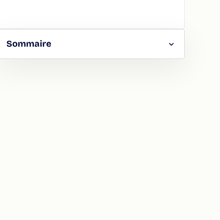
Sommaire
RGER
TAGER
LA
ION
ATION