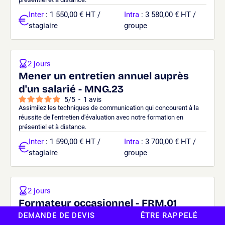
Inter
: 1 550,00 € HT /
Intra
: 3 580,00 € HT /
stagiaire
groupe
2 jours
Mener un entretien annuel auprès
d'un salarié - MNG.23
5
/
5
-
1
avis
Assimilez les techniques de communication qui concourent à la
réussite de l'entretien d'évaluation avec notre formation en
présentiel et à distance.
Inter
: 1 590,00 € HT /
Intra
: 3 700,00 € HT /
stagiaire
groupe
2 jours
Formateur occasionnel - FRM.01
DEMANDE DE DEVIS
ÊTRE RAPPELÉ
Incontournable