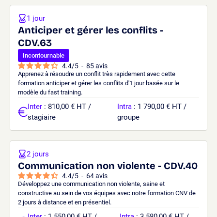
1 jour
Anticiper et gérer les conflits -
CDV.63
Incontournable
4.4
/
5
-
85
avis
Apprenez à résoudre un conflit très rapidement avec cette
formation anticiper et gérer les conflits d'1 jour basée sur le
modèle du fast training.
Inter
: 810,00 € HT /
Intra
: 1 790,00 € HT /
stagiaire
groupe
2 jours
Communication non violente - CDV.40
4.4
/
5
-
64
avis
Développez une communication non violente, saine et
constructive au sein de vos équipes avec notre formation CNV de
2 jours à distance et en présentiel.
Inter
: 1 550,00 € HT /
Intra
: 3 580,00 € HT /