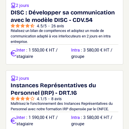
2 jours
DISC : Développer sa communication
avec le modèle DISC - CDV.54
4.5
/
5
-
26
avis
Réalisez un bilan de compétences et adoptez un mode de
communication adapté à vos interlocuteurs en 2 jours en intra
entreprise.
Inter
: 1 550,00 € HT /
Intra
: 3 580,00 € HT /
stagiaire
groupe
2 jours
Instances Représentatives du
Personnel (IRP) - DRT.16
4.1
/
5
-
8
avis
Maîtrisez le fonctionnement des Instances Représentatives du
Personnel avec notre formation IRP dispensée par le CNFCE.
Inter
: 1 590,00 € HT /
Intra
: 3 580,00 € HT /
stagiaire
groupe