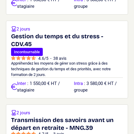
stagiaire
groupe
2 jours
Gestion du temps et du stress -
CDV.45
Incontournable
4.6
/
5
-
38
avis
Appréhendez les moyens de gérer son stress grâce à des
techniques de gestion du temps et des priorités, avec notre
formation de 2 jours.
Inter
: 1 550,00 € HT /
Intra
: 3 580,00 € HT /
stagiaire
groupe
2 jours
Transmission des savoirs avant un
départ en retraite - MNG.39
4.7
/
5
-
3
avis