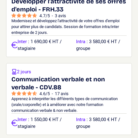
Développer l'attractivité de ses offres
d'emploi - FRH.33
4.7
/
5
-
3
avis
Modernisez et développez l'attractivité de votre offres d'emploi
pour attirer plus de candidats. Session de formation intra/inter
entreprise de 2 jours.
Inter
: 1 690,00 € HT /
Intra
: 3 580,00 € HT /
stagiaire
groupe
2 jours
Communication verbale et non
verbale - CDV.88
4.6
/
5
-
17
avis
Apprenez à interpréter les différents types de communication
(orale/corporelle) et à améliorer avec notre formation
communication verbale & non verbale.
Inter
: 1 550,00 € HT /
Intra
: 3 580,00 € HT /
stagiaire
groupe