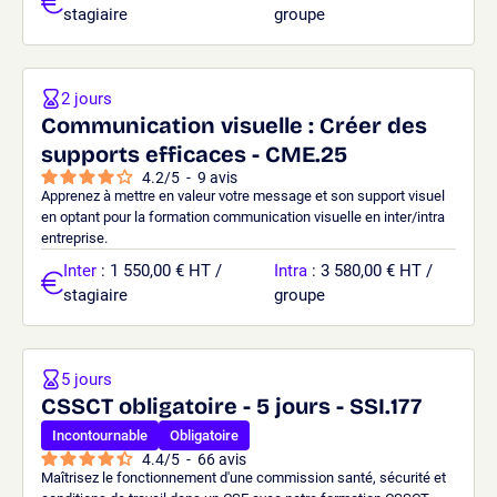
stagiaire
groupe
2 jours
Communication visuelle : Créer des
supports efficaces - CME.25
4.2
/
5
-
9
avis
Apprenez à mettre en valeur votre message et son support visuel
en optant pour la formation communication visuelle en inter/intra
entreprise.
Inter
: 1 550,00 € HT /
Intra
: 3 580,00 € HT /
stagiaire
groupe
5 jours
CSSCT obligatoire - 5 jours - SSI.177
Incontournable
Obligatoire
4.4
/
5
-
66
avis
Maîtrisez le fonctionnement d'une commission santé, sécurité et