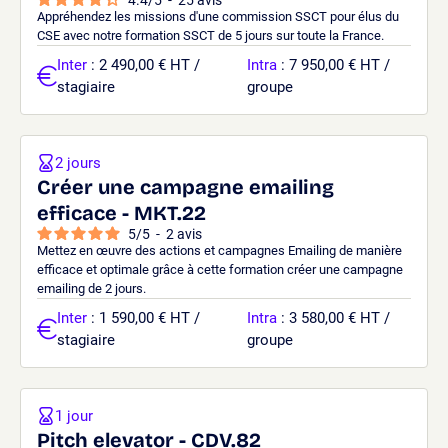
Appréhendez les missions d'une commission SSCT pour élus du
CSE avec notre formation SSCT de 5 jours sur toute la France.
Inter
: 2 490,00 € HT /
Intra
: 7 950,00 € HT /
stagiaire
groupe
2 jours
Créer une campagne emailing
efficace - MKT.22
5
/
5
-
2
avis
Mettez en œuvre des actions et campagnes Emailing de manière
efficace et optimale grâce à cette formation créer une campagne
emailing de 2 jours.
Inter
: 1 590,00 € HT /
Intra
: 3 580,00 € HT /
stagiaire
groupe
1 jour
Pitch elevator - CDV.82