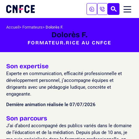
Aller
au
RECHERC
ME
Logo
MOB
contenu
site
Aller
Accueil
Formateurs
Dolorès F.
au
Dolorès F.
menu
FORMATEUR.RICE AU CNFCE
Aller
à
la
recherche
Son expertise
Experte en communication, efficacité professionnelle et
développement personnel, j’accompagne équipes et
dirigeants avec une pédagogie ludique, concrète et
engageante.
Dernière animation réalisée le 07/07/2026
Son parcours
J’ai d’abord accompagné des publics variés dans le domaine
de l’éducation et de la médiation. Depuis plus de 10 ans, je