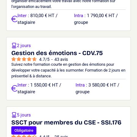
organiser efficacement votre travail avec notre formation sur
l'organisation au travail.
Inter
: 810,00 € HT /
Intra
: 1 790,00 € HT /
stagiaire
groupe
2 jours
Gestion des émotions - CDV.75
4.7
/
5
-
43
avis
Suivez notre formation courte en gestion des émotions pour
développer votre capacité à les surmonter. Formation de 2 jours en
présentiel & à distance.
Inter
: 1 550,00 € HT /
Intra
: 3 580,00 € HT /
stagiaire
groupe
5 jours
SSCT pour membres du CSE - SSI.176
Obligatoire
4.4
/
5
-
25
avis