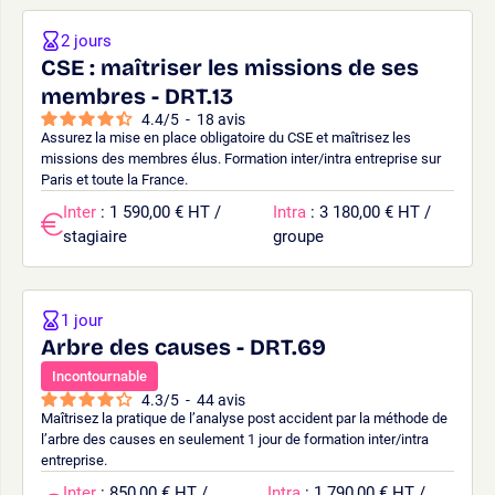
2 jours
CSE : maîtriser les missions de ses
membres - DRT.13
4.4
/
5
-
18
avis
Assurez la mise en place obligatoire du CSE et maîtrisez les
missions des membres élus. Formation inter/intra entreprise sur
Paris et toute la France.
Inter
: 1 590,00 € HT /
Intra
: 3 180,00 € HT /
stagiaire
groupe
1 jour
Arbre des causes - DRT.69
Incontournable
4.3
/
5
-
44
avis
Maîtrisez la pratique de l’analyse post accident par la méthode de
l’arbre des causes en seulement 1 jour de formation inter/intra
entreprise.
Inter
: 850,00 € HT /
Intra
: 1 790,00 € HT /