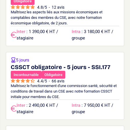
Obligatoire
4.8
/
5
-
12
avis
Maîtrisez les aspects liés aux missions économiques et
comptables des membres du CSE, avec notre formation
économique obligatoire, de 2 jours.
Inter
: 1 390,00 € HT /
Intra
: 3 180,00 € HT /
stagiaire
groupe
5 jours
CSSCT obligatoire - 5 jours - SSI.177
Incontournable
Obligatoire
4.4
/
5
-
66
avis
Maîtrisez le fonctionnement d'une commission santé, sécurité et
conditions de travail dans un CSE avec notre formation CSSCT
initiale pour membres du CSE.
Inter
: 2 490,00 € HT /
Intra
: 7 950,00 € HT /
stagiaire
groupe