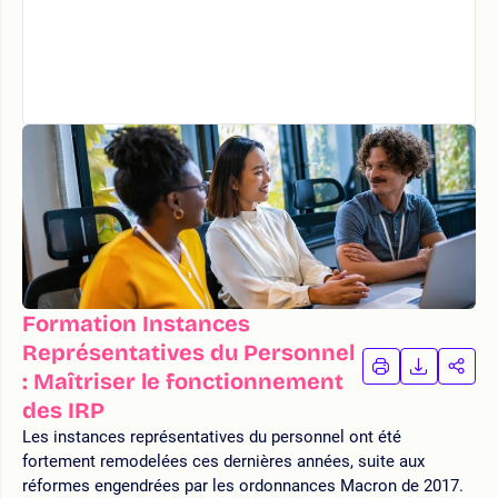
Formation Instances
Représentatives du Personnel
IMPRIMER
TÉLÉCHA
PAR
: Maîtriser le fonctionnement
LA
LA
des IRP
FORMATION
FORMAT
FOR
Les instances représentatives du personnel ont été
fortement remodelées ces dernières années, suite aux
réformes engendrées par les ordonnances Macron de 2017.