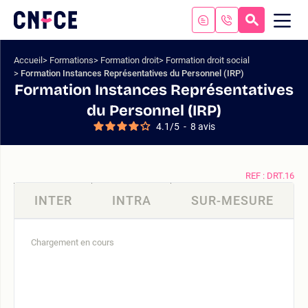
Aller
au
RECHERC
ME
Logo
MOB
contenu
site
Aller
Accueil
Formations
Formation droit
Formation droit social
au
Formation Instances Représentatives du Personnel (IRP)
menu
Formation Instances Représentatives
Aller
du Personnel (IRP)
à
4.1
/
5
-
8
avis
la
recherche
REF : DRT.16
INTER
INTRA
SUR-MESURE