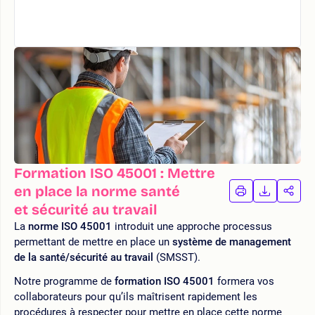
Formation ISO 45001 : Mettre
en place la norme santé
IMPRIMER
TÉLÉCHA
PAR
LA
LA
et sécurité au travail
FORMATION
FORMAT
FOR
La
norme ISO 45001
introduit une approche processus
permettant de mettre en place un
système de management
de la santé/sécurité au travail
(SMSST).
Notre programme de
formation ISO 45001
formera vos
collaborateurs pour qu’ils maîtrisent rapidement les
procédures à respecter pour mettre en place cette norme