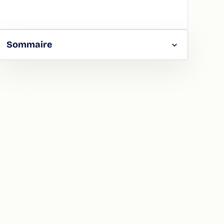
Sommaire
RGER
TAGER
LA
ION
ATION