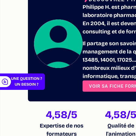
Philippe H. est pha
laboratoire pharma
En 2004, il est deve
consulting et de for
er
Il partage son savoi
management de la q
13485, 14001, 1702
nombreux milieux d'e
informatique, trans
UNE QUESTION ?
UN BESOIN ?
VOIR SA FICHE FO
4,58
/5
4,58
/
Expertise de nos
Qualité de
formateurs
l'animation