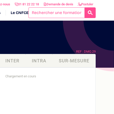
ez-nous
01 81 22 22 18
Demande de devis
Postuler
s
Le CNFCE
RECHERCH
REF : DMQ.29
INTER
INTRA
SUR-MESURE