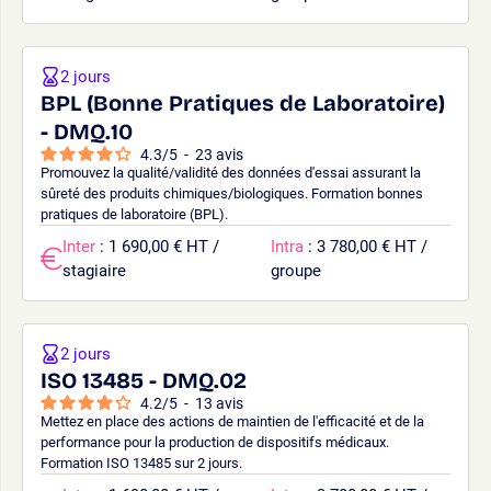
2 jours
BPL (Bonne Pratiques de Laboratoire)
- DMQ.10
4.3
/
5
-
23
avis
Promouvez la qualité/validité des données d'essai assurant la
sûreté des produits chimiques/biologiques. Formation bonnes
pratiques de laboratoire (BPL).
Inter
: 1 690,00 € HT /
Intra
: 3 780,00 € HT /
stagiaire
groupe
2 jours
ISO 13485 - DMQ.02
4.2
/
5
-
13
avis
Mettez en place des actions de maintien de l'efficacité et de la
performance pour la production de dispositifs médicaux.
Formation ISO 13485 sur 2 jours.