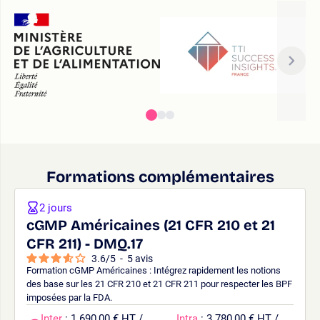
Formations complémentaires
2 jours
cGMP Américaines (21 CFR 210 et 21
CFR 211) - DMQ.17
3.6
/
5
-
5
avis
Formation cGMP Américaines : Intégrez rapidement les notions
des base sur les 21 CFR 210 et 21 CFR 211 pour respecter les BPF
imposées par la FDA.
Inter
: 1 690,00 € HT /
Intra
: 3 780,00 € HT /