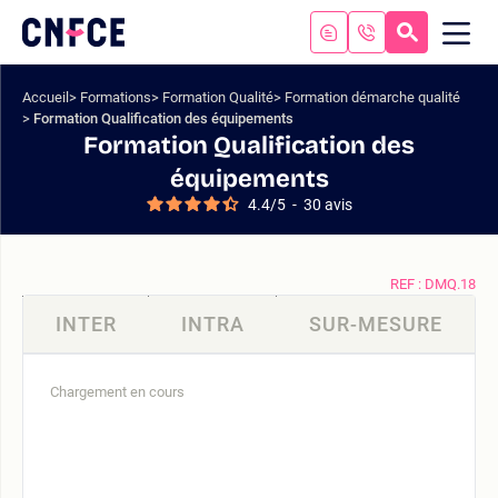
Aller
au
RECHERC
ME
Logo
MOB
contenu
site
Aller
Accueil
Formations
Formation Qualité
Formation démarche qualité
au
Formation Qualification des équipements
menu
Formation Qualification des
Aller
équipements
à
4.4
/
5
-
30
avis
la
recherche
REF : DMQ.18
INTER
INTRA
SUR-MESURE