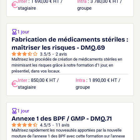
Inter
: 1 690,00 € HT /
Intra
: 3 780,00 € HT /
stagiaire
groupe
1 jour
Fabrication de médicaments stériles :
maîtriser les risques - DMQ.69
3.5
/
5
-
2
avis
Maîtrisez les procédés de création de médicaments stériles en
minimisant les risques grâce à notre formation d'1 jour, en
présentiel, dans vos locaux.
Inter
: 850,00 € HT /
Intra
: 1 890,00 € HT /
stagiaire
groupe
1 jour
Annexe 1 des BPF / GMP - DMQ.71
4.5
/
5
-
11
avis
Maîtrisez rapidement les nouveautés apportées par la nouvelle
mouture de l'annexe 1 des BPF avec cette formation sur l'annexe