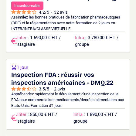
Incontournable
4.2
/
5
-
32
avis
Assimilez les bonnes pratiques de fabrication pharmaceutiques
(BPF) et la réglementation avec notre formation de 2 jours en
INTER/INTRA/CLASSE VIRTUELLE.
Inter
: 1 690,00 € HT /
Intra
: 3 780,00 € HT /
stagiaire
groupe
1 jour
Inspection FDA : réussir vos
inspections américaines - DMQ.22
3.5
/
5
-
2
avis
Appréhendez rapidement le déroulement d'une inspection de la
FDA pour commercialiser médicaments/denrées alimentaires aux
Etats-Unis. Formation d'1 jour.
Inter
: 850,00 € HT /
Intra
: 1 890,00 € HT /
stagiaire
groupe