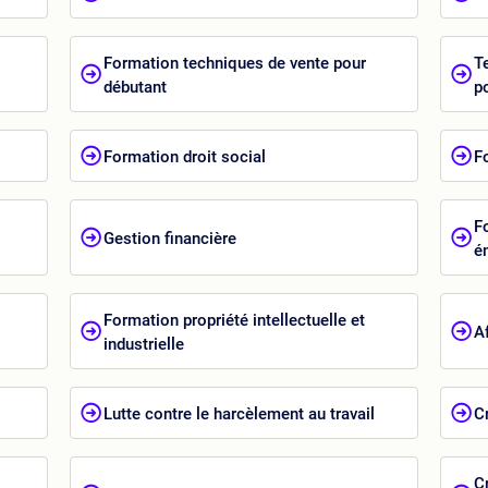
Formation techniques de vente pour
T
débutant
p
Formation droit social
F
F
Gestion financière
é
Formation propriété intellectuelle et
A
industrielle
Lutte contre le harcèlement au travail
C
C