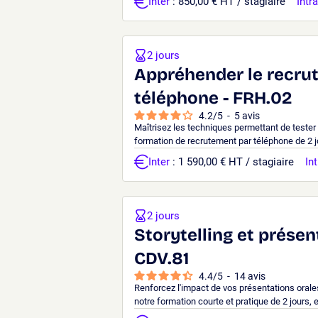
Inter
: 850,00 € HT / stagiaire
Intra
2 jours
Appréhender le recru
téléphone - FRH.02
4.2
/
5
-
5
avis
Maîtrisez les techniques permettant de tester
formation de recrutement par téléphone de 2 jo
Inter
: 1 590,00 € HT / stagiaire
Int
2 jours
Storytelling et présent
CDV.81
4.4
/
5
-
14
avis
Renforcez l'impact de vos présentations orales
notre formation courte et pratique de 2 jours, 