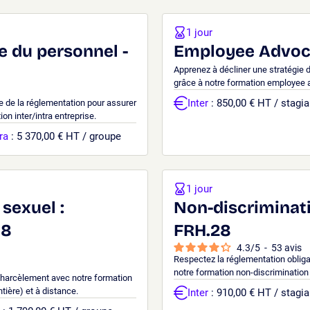
1 jour
e du personnel -
Employee Advoc
Apprenez à décliner une stratégie 
grâce à notre formation employee a
Inter
: 850,00 € HT / stagia
e de la réglementation pour assurer
on inter/intra entreprise.
ra
: 5 370,00 € HT / groupe
1 jour
sexuel :
Non-discriminati
08
FRH.28
4.3
/
5
-
53
avis
Respectez la réglementation obligat
notre formation non-discrimination 
 harcèlement avec notre formation
tière) et à distance.
Inter
: 910,00 € HT / stagia