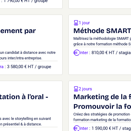
: 1 790,00 € HT / groupe
1 jour
tement par
Méthode SMART 
Maîtrisez la méthodologie SMART po
grâce à notre formation méthode Sm
Inter
: 810,00 € HT / stagia
 un candidat à distance avec notre
urs inter/intra entreprise.
ra
: 3 580,00 € HT / groupe
2 jours
ation à l'oral -
Marketing de la 
Promouvoir la f
Créez des stratégies de promotion 
 avec le storytelling en suivant
formation marketing de la formation
en présentiel & à distance.
Inter
: 1 590,00 € HT / stag