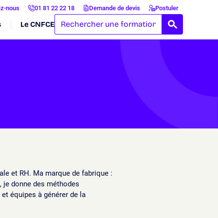
ez-nous
01 81 22 22 18
Demande de devis
Postuler
s
Le CNFCE
RECHERCH
ale et RH. Ma marque de fabrique :
e, je donne des méthodes
 et équipes à générer de la