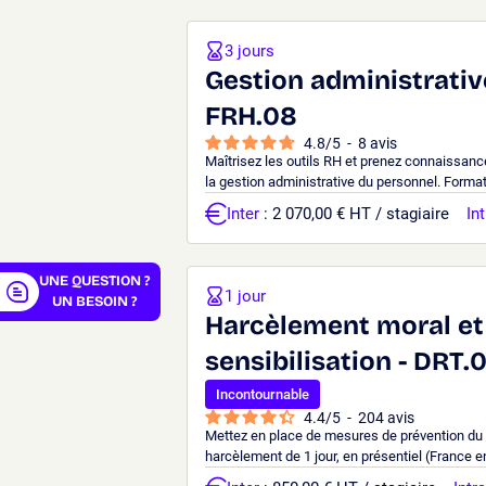
3 jours
Gestion administrativ
FRH.08
er
4.8
/
5
-
8
avis
Maîtrisez les outils RH et prenez connaissanc
la gestion administrative du personnel. Formati
Inter
: 2 070,00 € HT / stagiaire
Int
UNE QUESTION ?
1 jour
UN BESOIN ?
Harcèlement moral et 
sensibilisation - DRT.
Incontournable
4.4
/
5
-
204
avis
Mettez en place de mesures de prévention du
harcèlement de 1 jour, en présentiel (France en