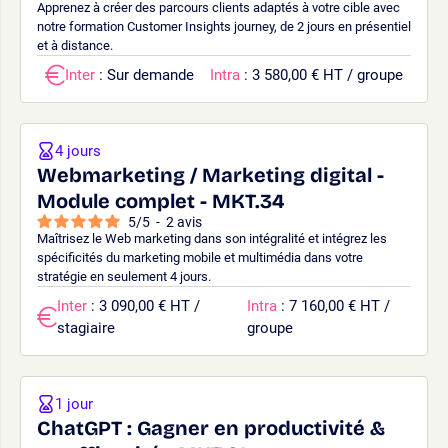
Apprenez à créer des parcours clients adaptés à votre cible avec
notre formation Customer Insights journey, de 2 jours en présentiel
et à distance.
Inter
: Sur demande
Intra
: 3 580,00 € HT / groupe
4 jours
Webmarketing / Marketing digital -
Module complet - MKT.34
5
/
5
-
2
avis
Maîtrisez le Web marketing dans son intégralité et intégrez les
spécificités du marketing mobile et multimédia dans votre
stratégie en seulement 4 jours.
Inter
: 3 090,00 € HT /
Intra
: 7 160,00 € HT /
stagiaire
groupe
1 jour
ChatGPT : Gagner en productivité &