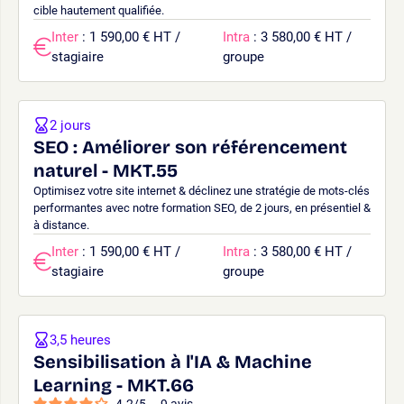
cible hautement qualifiée.
Inter
: 1 590,00 € HT /
Intra
: 3 580,00 € HT /
stagiaire
groupe
2 jours
SEO : Améliorer son référencement
naturel - MKT.55
Optimisez votre site internet & déclinez une stratégie de mots-clés
performantes avec notre formation SEO, de 2 jours, en présentiel &
à distance.
Inter
: 1 590,00 € HT /
Intra
: 3 580,00 € HT /
stagiaire
groupe
3,5 heures
Sensibilisation à l'IA & Machine
Learning - MKT.66
4.2
/
5
-
9
avis