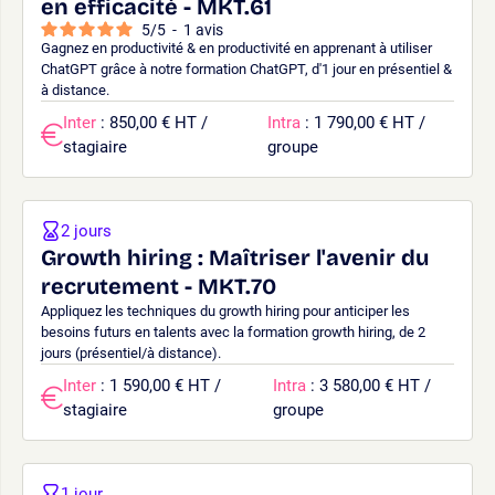
en efficacité - MKT.61
5
/
5
-
1
avis
Gagnez en productivité & en productivité en apprenant à utiliser
ChatGPT grâce à notre formation ChatGPT, d'1 jour en présentiel &
à distance.
Inter
: 850,00 € HT /
Intra
: 1 790,00 € HT /
stagiaire
groupe
2 jours
Growth hiring : Maîtriser l'avenir du
recrutement - MKT.70
Appliquez les techniques du growth hiring pour anticiper les
besoins futurs en talents avec la formation growth hiring, de 2
jours (présentiel/à distance).
Inter
: 1 590,00 € HT /
Intra
: 3 580,00 € HT /
stagiaire
groupe
1 jour