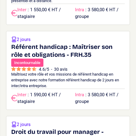
présentiel et à distance.
Inter
: 1 550,00 € HT /
Intra
: 3 580,00 € HT /
stagiaire
groupe
2 jours
Référent handicap : Maîtriser son
rôle et obligations - FRH.35
Incontournable
4.6
/
5
-
30
avis
Maîtrisez votre rôle et vos missions de référent handicap en
entreprise avec notre formation référent handicap de 2 jours en
inter/intra entreprise.
Inter
: 1 590,00 € HT /
Intra
: 3 580,00 € HT /
stagiaire
groupe
2 jours
Droit du travail pour manager -