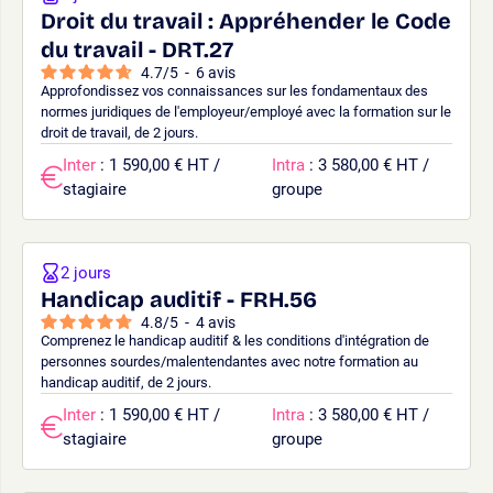
Droit du travail : Appréhender le Code
du travail - DRT.27
4.7
/
5
-
6
avis
Approfondissez vos connaissances sur les fondamentaux des
normes juridiques de l'employeur/employé avec la formation sur le
droit de travail, de 2 jours.
Inter
: 1 590,00 € HT /
Intra
: 3 580,00 € HT /
stagiaire
groupe
2 jours
Handicap auditif - FRH.56
4.8
/
5
-
4
avis
Comprenez le handicap auditif & les conditions d'intégration de
personnes sourdes/malentendantes avec notre formation au
handicap auditif, de 2 jours.
Inter
: 1 590,00 € HT /
Intra
: 3 580,00 € HT /
stagiaire
groupe