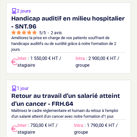
2 jours
Handicap auditif en milieu hospitalier
- SNT.96
5
/
5
-
2
avis
Améliorez la prise en charge de vos patients souffrant de
handicaps auditifs ou de surdité grâce à notre formation de 2
jours.
Inter
: 1 550,00 € HT /
Intra
: 2 900,00 € HT /
stagiaire
groupe
1 jour
Retour au travail d’un salarié atteint
d’un cancer - FRH.64
Maîtrisez le cadre réglementaire et humain du retour à l'emploi
d'un salarié atteint d'un cancer avec notre formation d'1 jour.
Inter
: 750,00 € HT /
Intra
: 1 790,00 € HT /
stagiaire
groupe