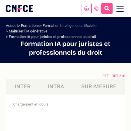
Aller
au
RECHERC
ME
Logo
MOB
contenu
site
Aller
Accueil
Formations
Formation Intelligence artificielle
au
Maîtriser l'IA générative
menu
Formation IA pour juristes et professionnels du droit
Aller
Formation IA pour juristes et
à
professionnels du droit
la
recherche
REF : DRT.210
INTER
INTRA
SUR-MESURE