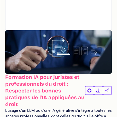
Formation IA pour juristes et
professionnels du droit :
Respecter les bonnes
IMPRIMER
TÉLÉCHA
PAR
LA
LA
pratiques de l'IA appliquées au
FORMATION
FORMAT
FOR
droit
L’usage d’un LLM ou d’une IA générative s’intègre à toutes les
sphères professionnelles, dont celles du droit. Elle offre à