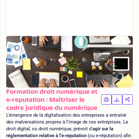
Formation droit numérique et
e-reputation : Maîtriser le
IMPRIMER
TÉLÉCHA
PAR
LA
LA
cadre juridique du numérique
FORMATION
FORMAT
FOR
L'émergence de la digitalisation des entreprises a entrainé
des malversations propres à l'image de ces entreprises. Le
droit digital, ou droit numérique, prévoit d'
agir sur la
réglementation relative à l'e-reputation
(ou e-réputation) afin