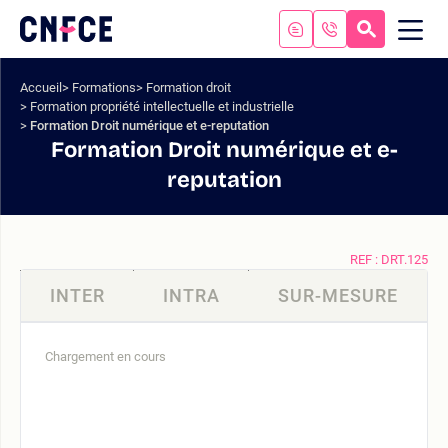
Aller
au
RECHERC
ME
Logo
MOB
contenu
site
Aller
Accueil
Formations
Formation droit
au
Formation propriété intellectuelle et industrielle
menu
Formation Droit numérique et e-reputation
Aller
Formation Droit numérique et e-
à
reputation
la
recherche
REF : DRT.125
INTER
INTRA
SUR-MESURE