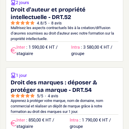
2 jours
Droit d'auteur et propriété
intellectuelle - DRT.52
4.8
/
5
-
8
avis
Maîtrisez les aspects contractuels liés à la création/diffusion
d’œuvres soumises au droit d'auteur avec notre formation sur la
propriété intellectuelle.
Inter
: 1 590,00 € HT /
Intra
: 3 580,00 € HT /
stagiaire
groupe
1 jour
Droit des marques : déposer &
protéger sa marque - DRT.54
5
/
5
-
4
avis
Apprenez à protéger votre marque, nom de domaine, nom
commercial et réaliser un dépôt de marque grâce à notre
formation au droit des marques sur 1 jour.
Inter
: 850,00 € HT /
Intra
: 1 790,00 € HT /
stagiaire
groupe