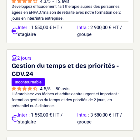
4.3
/
5
-
12
avis
Développez efficacement l’art thérapie auprès des personnes
âgées en EHPAD/maison de retraite avec notre formation de 2
jours en inter/intra entreprise.
Inter
: 1 550,00 € HT /
Intra
: 2 900,00 € HT /
stagiaire
groupe
2 jours
Gestion du temps et des priorités -
CDV.24
Incontournable
4.5
/
5
-
80
avis
Hiérarchisez vos tâches et arbitrez entre urgent et important :
formation gestion du temps et des priorités de 2 jours, en
présentiel ou à distance.
Inter
: 1 550,00 € HT /
Intra
: 3 580,00 € HT /
stagiaire
groupe