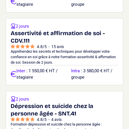
stagiaire
groupe
2 jours
Assertivité et affirmation de soi -
CDV.111
4.8
/
5
-
15
avis
Appréhendez les secrets et techniques pour développer votre
confiance en soi grâce à notre formation assertivité & affirmation
de soi. Session de 2 jours.
Inter
: 1 550,00 € HT /
Intra
: 3 580,00 € HT /
stagiaire
groupe
2 jours
Dépression et suicide chez la
personne âgée - SNT.41
4.8
/
5
-
4
avis
Formation dépression et suicide chez la personne âgée :