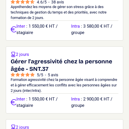
4.6
/
5
-
38
avis
Appréhendez les moyens de gérer son stress grâce à des
techniques de gestion du temps et des priorités, avec notre
formation de 2 jours.
Inter
: 1 550,00 € HT /
Intra
: 3 580,00 € HT /
stagiaire
groupe
2 jours
Gérer l'agressivité chez la personne
âgée - SNT.37
5
/
5
-
5
avis
Formation agressivité chez la personne âgée visant à comprendre
et à gérer efficacement les conflits avec les personnes âgées sur
2 jours (inter/intra).
Inter
: 1 550,00 € HT /
Intra
: 2 900,00 € HT /
stagiaire
groupe
2 jours