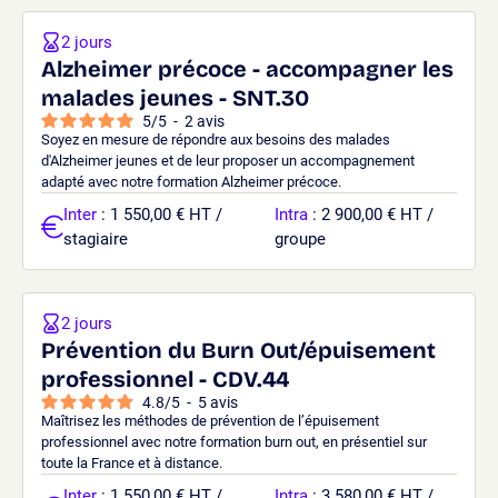
2 jours
Alzheimer précoce - accompagner les
malades jeunes - SNT.30
5
/
5
-
2
avis
Soyez en mesure de répondre aux besoins des malades
d'Alzheimer jeunes et de leur proposer un accompagnement
adapté avec notre formation Alzheimer précoce.
Inter
: 1 550,00 € HT /
Intra
: 2 900,00 € HT /
stagiaire
groupe
2 jours
Prévention du Burn Out/épuisement
professionnel - CDV.44
4.8
/
5
-
5
avis
Maîtrisez les méthodes de prévention de l’épuisement
professionnel avec notre formation burn out, en présentiel sur
toute la France et à distance.
Inter
: 1 550,00 € HT /
Intra
: 3 580,00 € HT /