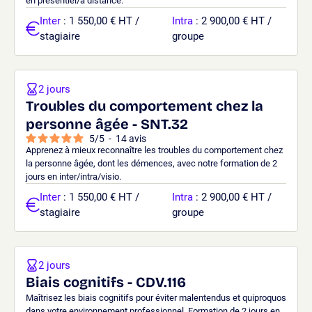
en présentiel/à distance.
Inter
: 1 550,00 € HT /
Intra
: 2 900,00 € HT /
stagiaire
groupe
2 jours
Troubles du comportement chez la
personne âgée - SNT.32
5
/
5
-
14
avis
Apprenez à mieux reconnaître les troubles du comportement chez
la personne âgée, dont les démences, avec notre formation de 2
jours en inter/intra/visio.
Inter
: 1 550,00 € HT /
Intra
: 2 900,00 € HT /
stagiaire
groupe
2 jours
Biais cognitifs - CDV.116
Maîtrisez les biais cognitifs pour éviter malentendus et quiproquos
dans votre environnement professionnel. Formation de 2 jours en