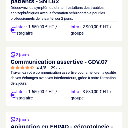
patients - SNT.62
Découvrez les symptômes et manifestations des troubles
schizophréniques avec la formation schizophrénie pour les
professionnels de la santé, sur 2 jours.
Inter
: 1 550,00 € HT /
Intra
: 2 900,00 € HT /
stagiaire
groupe
2 jours
Communication assertive - CDV.07
4.4
/
5
-
29
avis
Travaillez votre communication assertive pour améliorer la qualité
de vos échanges avec vos interlocuteurs, grâce à notre formation
de 2 jours.
Inter
: 1 550,00 € HT /
Intra
: 3 580,00 € HT /
stagiaire
groupe
2 jours
Animation en EHPAD - gérontologie -