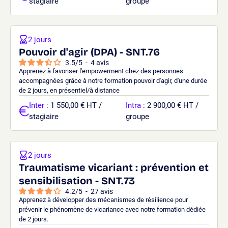
stagiaire
groupe
2 jours
Pouvoir d'agir (DPA) - SNT.76
3.5
/
5
-
4
avis
Apprenez à favoriser l'empowerment chez des personnes
accompagnées grâce à notre formation pouvoir d'agir, d'une durée
de 2 jours, en présentiel/à distance
Inter
: 1 550,00 € HT /
Intra
: 2 900,00 € HT /
stagiaire
groupe
2 jours
Traumatisme vicariant : prévention et
sensibilisation - SNT.73
4.2
/
5
-
27
avis
Apprenez à développer des mécanismes de résilience pour
prévenir le phénomène de vicariance avec notre formation dédiée
de 2 jours.