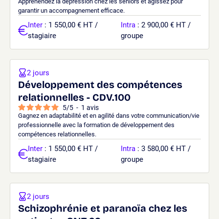
Appréhendez la dépression chez les seniors et agissez pour
garantir un accompagnement efficace.
Inter
: 1 550,00 € HT /
Intra
: 2 900,00 € HT /
stagiaire
groupe
2 jours
Développement des compétences
relationnelles - CDV.100
5
/
5
-
1
avis
Gagnez en adaptabilité et en agilité dans votre communication/vie
professionnelle avec la formation de développement des
compétences relationnelles.
Inter
: 1 550,00 € HT /
Intra
: 3 580,00 € HT /
stagiaire
groupe
2 jours
Schizophrénie et paranoïa chez les