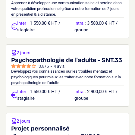
Apprenez à développer une communication saine et sereine dans
votre quotidien professionnel grâce à notre formation de 2 jours,
en présentiel & à distance.
Inter
: 1 550,00 € HT /
Intra
: 3 580,00 € HT /
stagiaire
groupe
2 jours
Psychopathologie de l'adulte - SNT.33
3.8
/
5
-
4
avis
Développez vos connaissances sur les troubles mentaux et
psychologiques pour mieux les traiter avec notre formation sur la
psychopathologie de l'adulte.
Inter
: 1 550,00 € HT /
Intra
: 2 900,00 € HT /
stagiaire
groupe
2 jours
Projet personnalisé