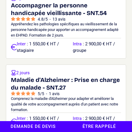
Accompagner la personne
handicapée vieillissante - SNT.54
4.8
/
5
-
13
avis
Appréhendez les pathologies spécifiques au vieillissement de la
personne handicapée pour apporter un accompagnement adapté
en EHPAD. Formation de 2 jours.
Inter
: 1 550,00 € HT /
Intra
: 2 900,00 € HT /
stagiaire
groupe
2 jours
Maladie d'Alzheimer : Prise en charge
du malade - SNT.27
5
/
5
-
1
avis
Comprenez la maladie d'Alzheimer pour adapter et améliorer la
qualité de votre accompagnement auprès d'un patient avec notre
formation.
Inter
: 1 550,00 € HT /
Intra
: 2 900,00 € HT /
stagiaire
groupe
DEMANDE DE DEVIS
ÊTRE RAPPELÉ