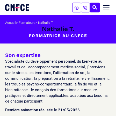
Aller
au
RECHERC
ME
Logo
MOB
contenu
site
Aller
Accueil
Formateurs
Nathalie T.
au
Nathalie T.
menu
FORMATRICE AU CNFCE
Aller
à
la
recherche
Son expertise
Spécialiste du développement personnel, du bien-être au
travail et de l’accompagnement médico-social, j’interviens
sur le stress, les émotions, l’affirmation de soi, la
communication, la préparation à la retraite, le vieillissement,
les troubles psycho-comportementaux, la fin de vie et la
bientraitance. Je conçois des formations sur-mesure,
pratiques et directement applicables, adaptées aux besoins
de chaque participant
Dernière animation réalisée le 21/05/2026