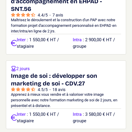
d'accompagnement en EHPAD -
SNT.56
4.4
/
5
-
7
avis
Maîtrisez le déroulement et la construction d'un PAP avec notre
formation projet d'accompagnement personnalisé en EHPAD en
inter/intra/en ligne de 2 jrs.
Inter
: 1 550,00 € HT /
Intra
: 2 900,00 € HT /
stagiaire
groupe
2 jours
Image de soi : développer son
marketing de soi - CDV.27
4.5
/
5
-
18
avis
Apprenez à mieux vous vendre et à valoriser votre image
personnelle avec notre formation marketing de soi de 2 jours, en
présentiel et à distance.
Inter
: 1 550,00 € HT /
Intra
: 3 580,00 € HT /
stagiaire
groupe