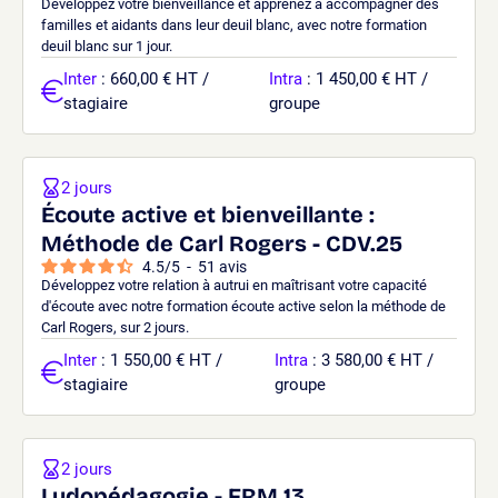
Développez votre bienveillance et apprenez à accompagner des
familles et aidants dans leur deuil blanc, avec notre formation
deuil blanc sur 1 jour.
Inter
: 660,00 € HT /
Intra
: 1 450,00 € HT /
stagiaire
groupe
2 jours
Écoute active et bienveillante :
Méthode de Carl Rogers - CDV.25
4.5
/
5
-
51
avis
Développez votre relation à autrui en maîtrisant votre capacité
d'écoute avec notre formation écoute active selon la méthode de
Carl Rogers, sur 2 jours.
Inter
: 1 550,00 € HT /
Intra
: 3 580,00 € HT /
stagiaire
groupe
2 jours
Ludopédagogie - FRM.13