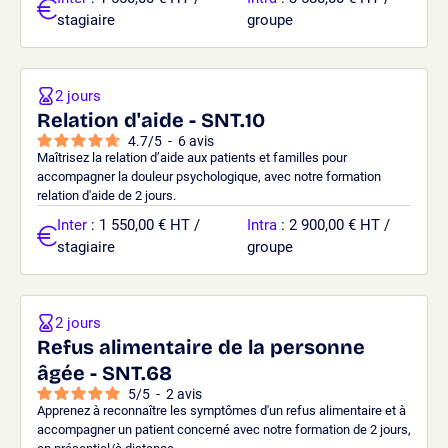
stagiaire
groupe
2 jours
Relation d'aide - SNT.10
4.7
/
5
-
6
avis
Maîtrisez la relation d’aide aux patients et familles pour
accompagner la douleur psychologique, avec notre formation
relation d'aide de 2 jours.
Inter
: 1 550,00 € HT /
Intra
: 2 900,00 € HT /
stagiaire
groupe
2 jours
Refus alimentaire de la personne
âgée - SNT.68
5
/
5
-
2
avis
Apprenez à reconnaître les symptômes d'un refus alimentaire et à
accompagner un patient concerné avec notre formation de 2 jours,