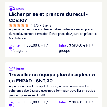
2 jours
Lâcher prise et prendre du recul -
CDV.107
4.9
/
5
-
8
avis
Apprenez à mieux gérer votre quotidien professionnel en prenant
du recul avec notre formation lâcher prise, de 2 jours en présentiel
& à distance.
Inter
: 1 550,00 € HT /
Intra
: 3 580,00 € HT /
stagiaire
groupe
2 jours
Travailler en équipe pluridisciplinaire
en EHPAD - SNT.60
Apprenez à stimuler l'esprit d'équipe, la communication et la
cohérence des équipes avec notre formation travailler en équipe
pluridisciplinaire en EHPAD.
Inter
: 1 550,00 € HT /
Intra
: 2 900,00 € HT /