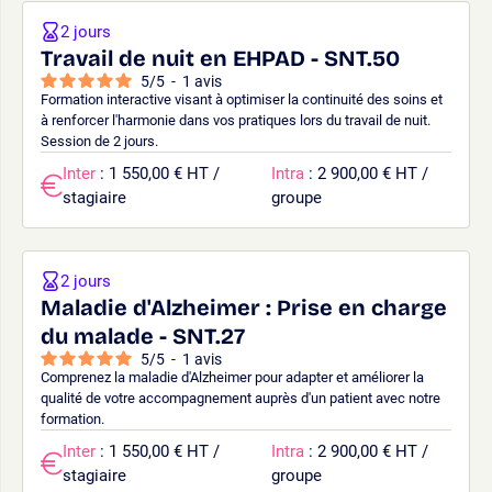
2 jours
Travail de nuit en EHPAD - SNT.50
5
/
5
-
1
avis
Formation interactive visant à optimiser la continuité des soins et
à renforcer l'harmonie dans vos pratiques lors du travail de nuit.
Session de 2 jours.
Inter
: 1 550,00 € HT /
Intra
: 2 900,00 € HT /
stagiaire
groupe
2 jours
Maladie d'Alzheimer : Prise en charge
du malade - SNT.27
5
/
5
-
1
avis
Comprenez la maladie d'Alzheimer pour adapter et améliorer la
qualité de votre accompagnement auprès d'un patient avec notre
formation.
Inter
: 1 550,00 € HT /
Intra
: 2 900,00 € HT /
stagiaire
groupe