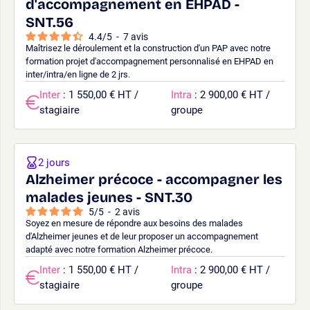
d'accompagnement en EHPAD -
SNT.56
4.4
/
5
-
7
avis
Maîtrisez le déroulement et la construction d'un PAP avec notre
formation projet d'accompagnement personnalisé en EHPAD en
inter/intra/en ligne de 2 jrs.
Inter
: 1 550,00 € HT /
Intra
: 2 900,00 € HT /
stagiaire
groupe
2 jours
Alzheimer précoce - accompagner les
malades jeunes - SNT.30
5
/
5
-
2
avis
Soyez en mesure de répondre aux besoins des malades
d'Alzheimer jeunes et de leur proposer un accompagnement
adapté avec notre formation Alzheimer précoce.
Inter
: 1 550,00 € HT /
Intra
: 2 900,00 € HT /
stagiaire
groupe