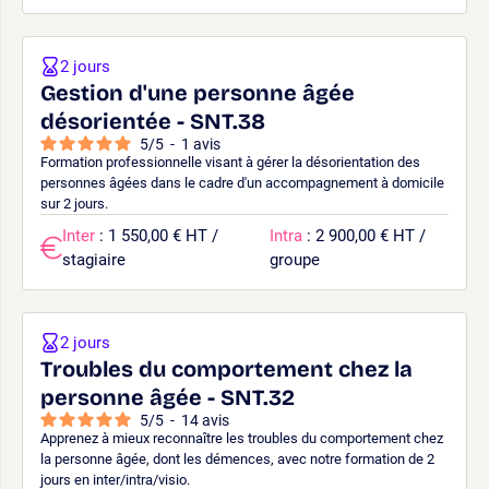
2 jours
Gestion d'une personne âgée
désorientée - SNT.38
5
/
5
-
1
avis
Formation professionnelle visant à gérer la désorientation des
personnes âgées dans le cadre d'un accompagnement à domicile
sur 2 jours.
Inter
: 1 550,00 € HT /
Intra
: 2 900,00 € HT /
stagiaire
groupe
2 jours
Troubles du comportement chez la
personne âgée - SNT.32
5
/
5
-
14
avis
Apprenez à mieux reconnaître les troubles du comportement chez
la personne âgée, dont les démences, avec notre formation de 2
jours en inter/intra/visio.