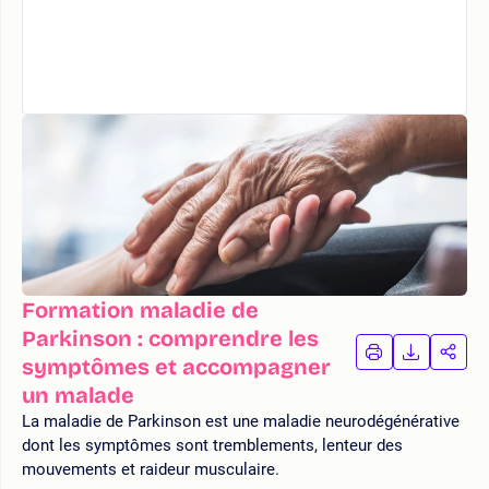
Formation maladie de
Parkinson : comprendre les
IMPRIMER
TÉLÉCHA
PAR
symptômes et accompagner
LA
LA
un malade
FORMATION
FORMAT
FOR
La maladie de Parkinson est une maladie neurodégénérative
dont les symptômes sont tremblements, lenteur des
mouvements et raideur musculaire.