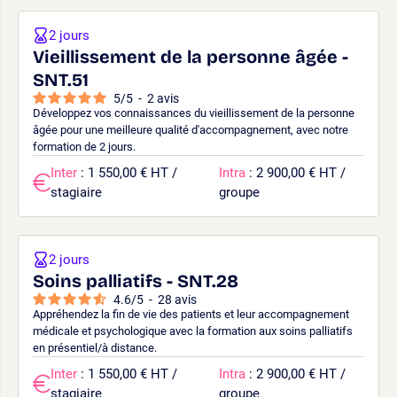
2 jours
Vieillissement de la personne âgée -
SNT.51
5
/
5
-
2
avis
Développez vos connaissances du vieillissement de la personne
âgée pour une meilleure qualité d'accompagnement, avec notre
formation de 2 jours.
Inter
: 1 550,00 € HT /
Intra
: 2 900,00 € HT /
stagiaire
groupe
2 jours
Soins palliatifs - SNT.28
4.6
/
5
-
28
avis
Appréhendez la fin de vie des patients et leur accompagnement
médicale et psychologique avec la formation aux soins palliatifs
en présentiel/à distance.
Inter
: 1 550,00 € HT /
Intra
: 2 900,00 € HT /
stagiaire
groupe