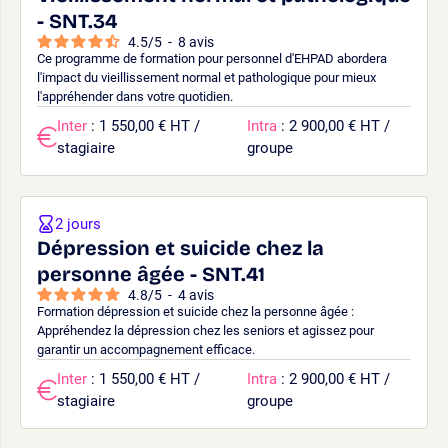
- SNT.34
4.5
/
5
-
8
avis
Ce programme de formation pour personnel d'EHPAD abordera
l'impact du vieillissement normal et pathologique pour mieux
l'appréhender dans votre quotidien.
Inter
: 1 550,00 € HT /
Intra
: 2 900,00 € HT /
stagiaire
groupe
2 jours
Dépression et suicide chez la
personne âgée - SNT.41
4.8
/
5
-
4
avis
Formation dépression et suicide chez la personne âgée :
Appréhendez la dépression chez les seniors et agissez pour
garantir un accompagnement efficace.
Inter
: 1 550,00 € HT /
Intra
: 2 900,00 € HT /
stagiaire
groupe