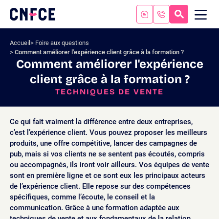
Aller
au
RECHERC
ME
Logo
MOB
contenu
site
Aller
Accueil
Foire aux questions
au
Comment améliorer l'expérience client grâce à la formation ?
menu
Comment améliorer l'expérience
Aller
client grâce à la formation ?
à
la
TECHNIQUES DE VENTE
recherche
Ce qui fait vraiment la différence entre deux entreprises,
c’est l’expérience client. Vous pouvez proposer les meilleurs
produits, une offre compétitive, lancer des campagnes de
pub, mais si vos clients ne se sentent pas écoutés, compris
ou accompagnés, ils iront voir ailleurs. Vos équipes de vente
sont en première ligne et ce sont eux les principaux acteurs
de l’expérience client. Elle repose sur des compétences
spécifiques, comme l’écoute, le conseil et la
communication. Grâce à une formation adaptée aux
techniques de vente et aux fondamentaux de la relation