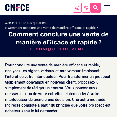
Aller
au
RECHERC
ME
Logo
MOB
contenu
site
Aller
Accueil
Foire aux questions
au
Comment conclure une vente de manière efficace et rapide ?
menu
Comment conclure une vente de
Aller
manière efficace et rapide ?
à
la
TECHNIQUES DE VENTE
recherche
Pour conclure une vente de manière efficace et rapide,
analysez les signes verbaux et non verbaux trahissant
l'intérêt de votre interlocuteur. Pour transformer un prospect
visiblement convaincu en nouveau client, proposez-lui
simplement de rédiger un contrat. Vous pouvez aussi
dresser le bilan de votre entretien et demander à votre
interlocuteur de prendre une décision. Une autre méthode
indirecte consiste à partir du principe que votre prospect est
acheteur sans le lui demander.