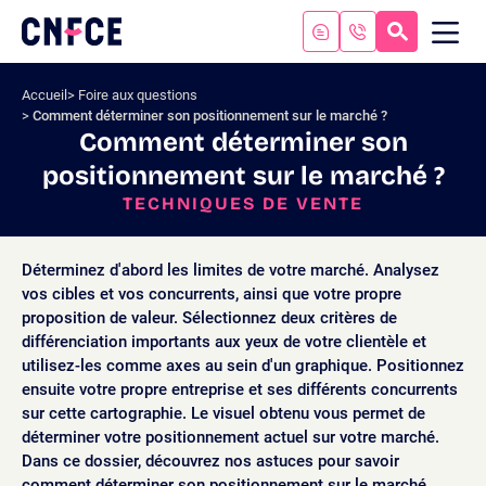
Aller
au
RECHERC
ME
Logo
MOB
contenu
site
Aller
Accueil
Foire aux questions
au
Comment déterminer son positionnement sur le marché ?
menu
Comment déterminer son
Aller
positionnement sur le marché ?
à
la
TECHNIQUES DE VENTE
recherche
Déterminez d'abord les limites de votre marché. Analysez
vos cibles et vos concurrents, ainsi que votre propre
proposition de valeur. Sélectionnez deux critères de
différenciation importants aux yeux de votre clientèle et
utilisez-les comme axes au sein d'un graphique. Positionnez
ensuite votre propre entreprise et ses différents concurrents
sur cette cartographie. Le visuel obtenu vous permet de
déterminer votre positionnement actuel sur votre marché.
Dans ce dossier, découvrez nos astuces pour savoir
comment déterminer son positionnement sur le marché.