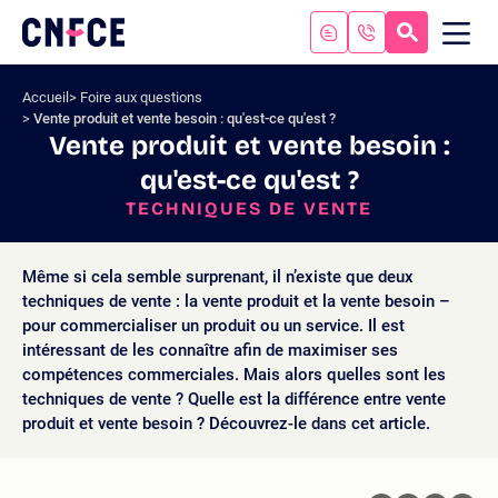
Aller
au
RECHERC
ME
Logo
MOB
contenu
site
Aller
Accueil
Foire aux questions
au
Vente produit et vente besoin : qu'est-ce qu'est ?
menu
Vente produit et vente besoin :
Aller
qu'est-ce qu'est ?
à
la
TECHNIQUES DE VENTE
recherche
Même si cela semble surprenant, il n’existe que deux
techniques de vente : la vente produit et la vente besoin –
pour commercialiser un produit ou un service. Il est
intéressant de les connaître afin de maximiser ses
compétences commerciales. Mais alors quelles sont les
techniques de vente ? Quelle est la différence entre vente
produit et vente besoin ? Découvrez-le dans cet article.