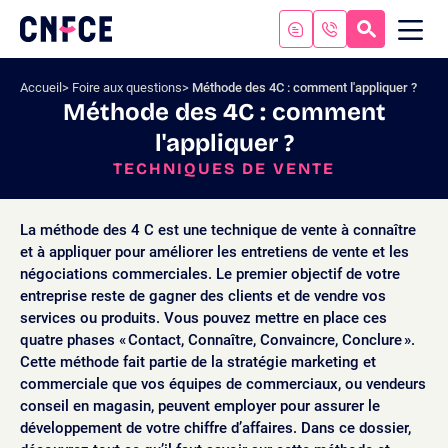
Aller
au
RECHERC
ME
Logo
MOB
contenu
site
Aller
Accueil
Foire aux questions
Méthode des 4C : comment l'appliquer ?
au
Méthode des 4C : comment
menu
l'appliquer ?
Aller
à
TECHNIQUES DE VENTE
la
recherche
La méthode des 4 C est une technique de vente à connaître
et à appliquer pour améliorer les entretiens de vente et les
négociations commerciales. Le premier objectif de votre
entreprise reste de gagner des clients et de vendre vos
services ou produits. Vous pouvez mettre en place ces
quatre phases « Contact, Connaître, Convaincre, Conclure ».
Cette méthode fait partie de la stratégie marketing et
commerciale que vos équipes de commerciaux, ou vendeurs
conseil en magasin, peuvent employer pour assurer le
développement de votre chiffre d’affaires. Dans ce dossier,