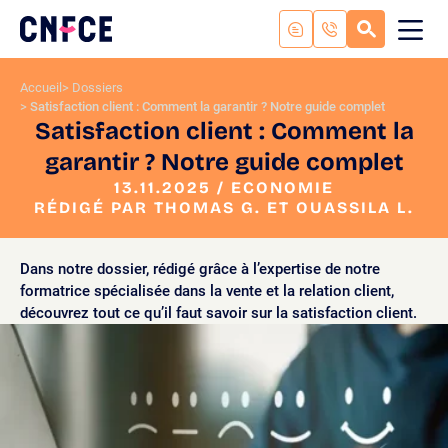
Aller
au
RECHERC
ME
Logo
MOB
contenu
site
Aller
Accueil
Dossiers
au
Satisfaction client : Comment la garantir ? Notre guide complet
menu
Satisfaction client : Comment la
Aller
garantir ? Notre guide complet
à
la
13.11.2025 / ECONOMIE
RÉDIGÉ PAR THOMAS G. ET OUASSILA L.
recherche
Dans notre dossier, rédigé grâce à l’expertise de notre
formatrice spécialisée dans la vente et la relation client,
découvrez tout ce qu’il faut savoir sur la satisfaction client.