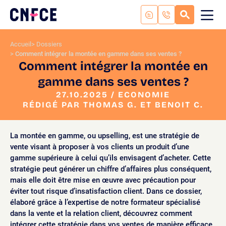
Aller
au
RECHERC
ME
Logo
MOB
contenu
site
Aller
Accueil
Dossiers
au
Comment intégrer la montée en gamme dans ses ventes ?
menu
Comment intégrer la montée en
Aller
gamme dans ses ventes ?
à
la
27.10.2025 / ECONOMIE
RÉDIGÉ PAR THOMAS G. ET BENOIT C.
recherche
La montée en gamme, ou upselling, est une stratégie de
vente visant à proposer à vos clients un produit d’une
gamme supérieure à celui qu’ils envisagent d’acheter. Cette
stratégie peut générer un chiffre d’affaires plus conséquent,
mais elle doit être mise en œuvre avec précaution pour
éviter tout risque d’insatisfaction client. Dans ce dossier,
élaboré grâce à l’expertise de notre formateur spécialisé
dans la vente et la relation client, découvrez comment
intégrer cette stratégie dans vos ventes de manière efficace