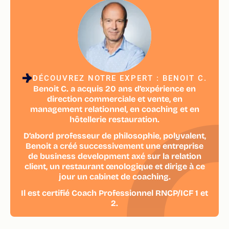
DÉCOUVREZ NOTRE EXPERT : BENOIT C.
Benoit C. a acquis 20 ans d’expérience en
direction commerciale et vente, en
management relationnel, en coaching et en
hôtellerie restauration.
D’abord professeur de philosophie, polyvalent,
Benoit a créé successivement une entreprise
de business development axé sur la relation
client, un restaurant œnologique et dirige à ce
jour un cabinet de coaching.
Il est certifié Coach Professionnel RNCP/ICF 1 et
2.