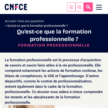
Aller
au
RECHERC
ME
Logo
MOB
contenu
site
Aller
Accueil
Foire aux questions
au
Qu'est-ce que la formation professionnelle ?
menu
Qu'est-ce que la formation
Aller
professionnelle ?
à
la
FORMATION PROFESSIONNELLE
recherche
La formation professionnelle est le processus d'acquisition
de savoirs et savoir-faire utiles à la vie professionnelle. Elle
comprend notamment les actions de formation continue, les
bilans de compétences, la VAE et l'apprentissage. D'autres
dispositifs, comme le contrat de professionnalisation,
entrent également dans le cadre de la formation
professionnelle. Ce dossier vous aidera à mieux comprendre
les tenants et les aboutissants de la formation
professionnelle.