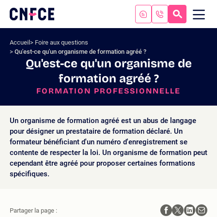
Aller
au
RECHERC
ME
Logo
MOB
contenu
site
Aller
Accueil
Foire aux questions
au
Qu'est-ce qu'un organisme de formation agréé ?
menu
Qu'est-ce qu'un organisme de
Aller
formation agréé ?
à
la
FORMATION PROFESSIONNELLE
recherche
Un organisme de formation agréé est un abus de langage
pour désigner un prestataire de formation déclaré. Un
formateur bénéficiant d'un numéro d'enregistrement se
contente de respecter la loi. Un organisme de formation peut
cependant être agréé pour proposer certaines formations
spécifiques.
Partager la page :