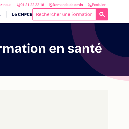
ez-nous
01 81 22 22 18
Demande de devis
Postuler
s
Le CNFCE
RECHERCH
ormation en santé