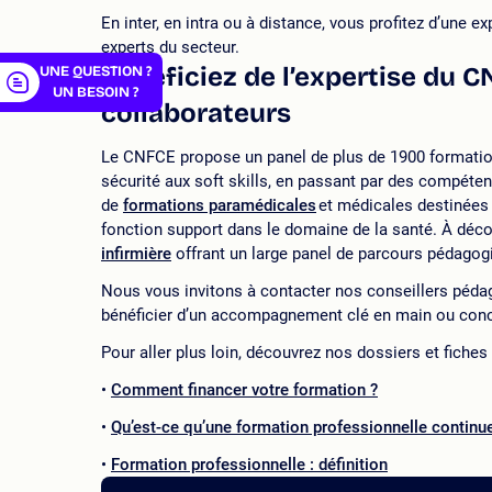
En inter, en intra ou à distance, vous profitez d’une 
experts du secteur.
Bénéficiez de l’expertise du 
UNE QUESTION ?
UN BESOIN ?
collaborateurs
Le CNFCE propose un panel de plus de 1900 formation
sécurité aux soft skills, en passant par des compét
de
formations paramédicales
et médicales destinées 
fonction support dans le domaine de la santé. À dé
infirmière
offrant un large panel de parcours pédagog
Nous vous invitons à contacter nos conseillers pédag
bénéficier d’un accompagnement clé en main ou con
Pour aller plus loin, découvrez nos dossiers et fiches
Comment financer votre formation ?
Qu’est-ce qu’une formation professionnelle continu
Formation professionnelle : définition