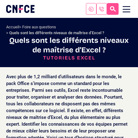
Aller
au
RECHERC
ME
Logo
MOB
contenu
site
Aller
Accueil
Foire aux questions
au
Quels sont les différents niveaux de maîtrise d’Excel ?
menu
Quels sont les différents niveaux
Aller
de maîtrise d’Excel ?
à
la
TUTORIELS EXCEL
recherche
Avec plus de 1,2 milliard d’utilisateurs dans le monde, le
pack Office s’impose comme un standard pour les
entreprises. Parmi ses outils, Excel reste incontournable
pour traiter, organiser et analyser des données. Pourtant,
tous les collaborateurs ne disposent pas des mêmes
compétences sur ce logiciel. Il existe, en effet, différents
niveaux de maîtrise d’Excel, du plus élémentaire au plus
expert. Identifier les connaissances de vos équipes permet
de mieux cibler leurs besoins et de leur proposer une
formation adaptée. Voici un tour d’horizon structuré pour