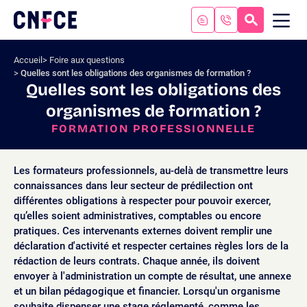
Aller
au
RECHERC
ME
Logo
MOB
contenu
site
Aller
Accueil
Foire aux questions
au
Quelles sont les obligations des organismes de formation ?
menu
Quelles sont les obligations des
Aller
organismes de formation ?
à
la
FORMATION PROFESSIONNELLE
recherche
Les formateurs professionnels, au-delà de transmettre leurs
connaissances dans leur secteur de prédilection ont
différentes obligations à respecter pour pouvoir exercer,
qu’elles soient administratives, comptables ou encore
pratiques. Ces intervenants externes doivent remplir une
déclaration d'activité et respecter certaines règles lors de la
rédaction de leurs contrats. Chaque année, ils doivent
envoyer à l'administration un compte de résultat, une annexe
et un bilan pédagogique et financier. Lorsqu'un organisme
souhaite dispenser une stage réglementé, comme les