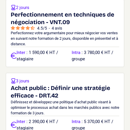
2 jours
Perfectionnement en techniques de
négociation - VNT.09
4.5
/
5
-
4
avis
Perfectionnez votre argumentaire pour mieux négocier vos ventes
en suivant notre formation de 2 jours, disponible en présentiel et à
distance.
Inter
: 1 590,00 € HT /
Intra
: 3 780,00 € HT /
stagiaire
groupe
3 jours
Achat public : Définir une stratégie
efficace - DRT.42
Définissez et développez une politique d’achat public visant à
optimiser le processus achat dans les marchés publics avec notre
formation de 3 jours.
Inter
: 2 390,00 € HT /
Intra
: 5 370,00 € HT /
stagiaire
groupe