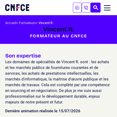
Aller
au
RECHERC
ME
Logo
MOB
contenu
site
Aller
Accueil
Formateurs
Vincent R.
au
Vincent R.
menu
FORMATEUR AU CNFCE
Aller
à
la
recherche
Son expertise
Les domaines de spécialités de Vincent R. sont : les achats
et les marchés publics de fournitures courantes et de
services, les achats de prestations intellectuelles, les
marchés d'informatique, la maitrise d'œuvre publique et les
marchés de travaux. Cela est complété par une compétence
en sourcing et en négociation. De plus je me suis aussi
professionnalisé sur le développement durable, enjeux
majeurs de notre présent et futur.
Dernière animation réalisée le 15/07/2026