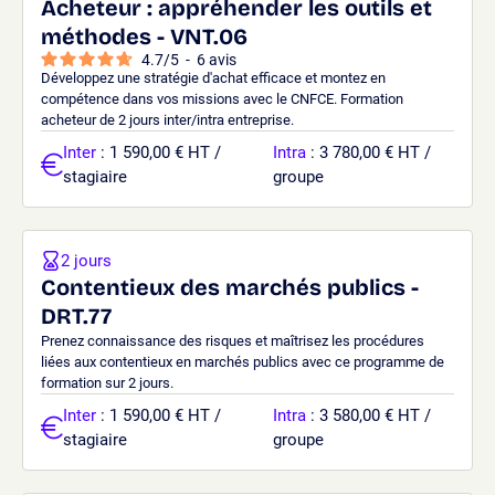
Acheteur : appréhender les outils et
méthodes - VNT.06
4.7
/
5
-
6
avis
Développez une stratégie d'achat efficace et montez en
compétence dans vos missions avec le CNFCE. Formation
acheteur de 2 jours inter/intra entreprise.
Inter
: 1 590,00 € HT /
Intra
: 3 780,00 € HT /
stagiaire
groupe
2 jours
Contentieux des marchés publics -
DRT.77
Prenez connaissance des risques et maîtrisez les procédures
liées aux contentieux en marchés publics avec ce programme de
formation sur 2 jours.
Inter
: 1 590,00 € HT /
Intra
: 3 580,00 € HT /
stagiaire
groupe