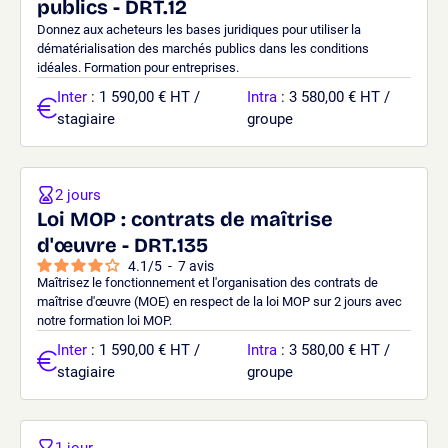
publics - DRT.12
Donnez aux acheteurs les bases juridiques pour utiliser la
dématérialisation des marchés publics dans les conditions
idéales. Formation pour entreprises.
Inter
: 1 590,00 € HT /
Intra
: 3 580,00 € HT /
stagiaire
groupe
2 jours
Loi MOP : contrats de maîtrise
d'œuvre - DRT.135
4.1
/
5
-
7
avis
Maîtrisez le fonctionnement et l'organisation des contrats de
maîtrise d'œuvre (MOE) en respect de la loi MOP sur 2 jours avec
notre formation loi MOP.
Inter
: 1 590,00 € HT /
Intra
: 3 580,00 € HT /
stagiaire
groupe
1 jour