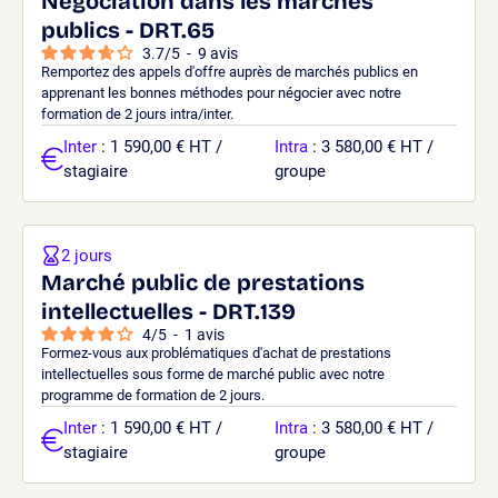
Négociation dans les marchés
publics - DRT.65
3.7
/
5
-
9
avis
Remportez des appels d'offre auprès de marchés publics en
apprenant les bonnes méthodes pour négocier avec notre
formation de 2 jours intra/inter.
Inter
: 1 590,00 € HT /
Intra
: 3 580,00 € HT /
stagiaire
groupe
2 jours
Marché public de prestations
intellectuelles - DRT.139
4
/
5
-
1
avis
Formez-vous aux problématiques d'achat de prestations
intellectuelles sous forme de marché public avec notre
programme de formation de 2 jours.
Inter
: 1 590,00 € HT /
Intra
: 3 580,00 € HT /
stagiaire
groupe