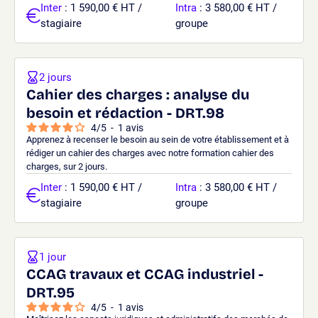
Inter
: 1 590,00 € HT /
Intra
: 3 580,00 € HT /
stagiaire
groupe
2 jours
Cahier des charges : analyse du
besoin et rédaction - DRT.98
4
/
5
-
1
avis
Apprenez à recenser le besoin au sein de votre établissement et à
rédiger un cahier des charges avec notre formation cahier des
charges, sur 2 jours.
Inter
: 1 590,00 € HT /
Intra
: 3 580,00 € HT /
stagiaire
groupe
1 jour
CCAG travaux et CCAG industriel -
DRT.95
4
/
5
-
1
avis