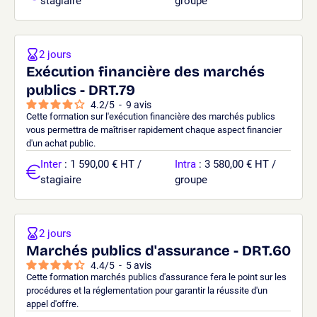
stagiaire
groupe
2 jours
Exécution financière des marchés
publics - DRT.79
4.2
/
5
-
9
avis
Cette formation sur l'exécution financière des marchés publics
vous permettra de maîtriser rapidement chaque aspect financier
d'un achat public.
Inter
: 1 590,00 € HT /
Intra
: 3 580,00 € HT /
stagiaire
groupe
2 jours
Marchés publics d'assurance - DRT.60
4.4
/
5
-
5
avis
Cette formation marchés publics d'assurance fera le point sur les
procédures et la réglementation pour garantir la réussite d'un
appel d'offre.