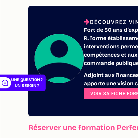
DÉCOUVREZ VI
Fort de 30 ans d’exp
er
R. forme établisseme
interventions perme
compétences et aux 
commande publique
Adjoint aux finances
UNE QUESTION ?
apporte une vision c
UN BESOIN ?
VOIR SA FICHE FO
Réserver une formation Perf