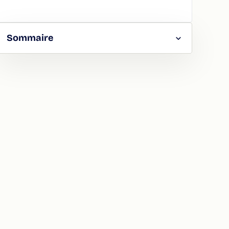
Sommaire
RGER
TAGER
LA
ION
ATION