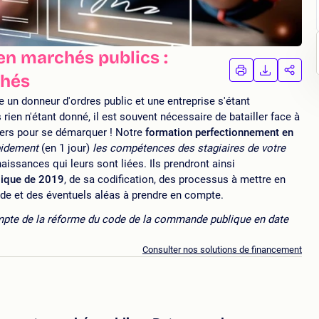
n marchés publics :
IMPRIMER
TÉLÉCHA
PAR
chés
LA
LA
FORMATION
FORMAT
FORM
 un donneur d'ordres public et une entreprise s'étant
ien n'étant donné, il est souvent nécessaire de batailler face à
viers pour se démarquer ! Notre
formation perfectionnement en
apidement
(en 1 jour)
les compétences des stagiaires de votre
issances qui leurs sont liées. Ils prendront ainsi
lique de 2019
, de sa codification, des processus à mettre en
de et des éventuels aléas à prendre en compte.
mpte de la réforme du code de la commande publique en date
Consulter nos solutions de financement