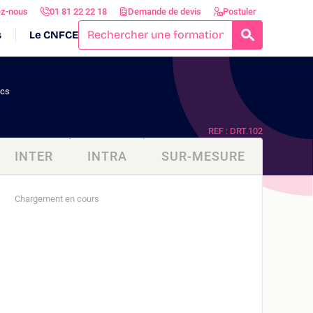
ez-nous
01 81 22 22 18
Demande de devis
Postuler
s
Le CNFCE
RECHERCH
ics
REF : DRT.102
INTER
INTRA
SUR-MESURE