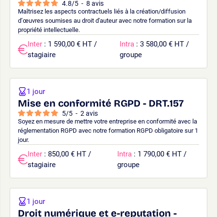
4.8
/
5
-
8
avis
Maîtrisez les aspects contractuels liés à la création/diffusion
d’œuvres soumises au droit d'auteur avec notre formation sur la
propriété intellectuelle.
Inter
: 1 590,00 € HT /
Intra
: 3 580,00 € HT /
stagiaire
groupe
1 jour
Mise en conformité RGPD - DRT.157
5
/
5
-
2
avis
Soyez en mesure de mettre votre entreprise en conformité avec la
réglementation RGPD avec notre formation RGPD obligatoire sur 1
jour.
Inter
: 850,00 € HT /
Intra
: 1 790,00 € HT /
stagiaire
groupe
1 jour
Droit numérique et e-reputation -