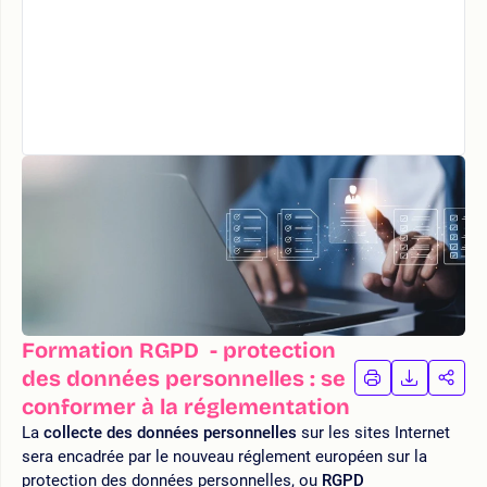
Formation RGPD - protection
des données personnelles : se
IMPRIMER
TÉLÉCHA
PAR
LA
LA
conformer à la réglementation
FORMATION
FORMAT
FOR
La
collecte des données personnelles
sur les sites Internet
sera encadrée par le nouveau réglement européen sur la
protection des données personnelles, ou
RGPD