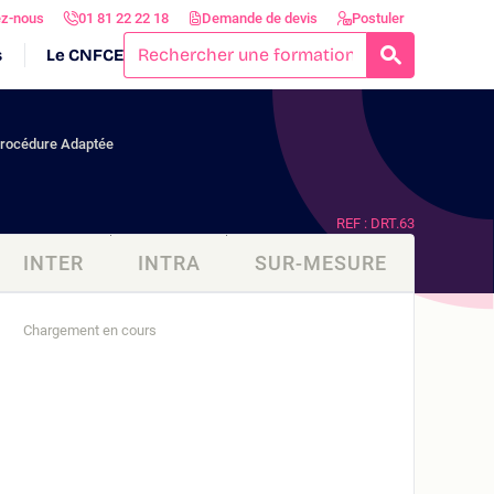
ez-nous
01 81 22 22 18
Demande de devis
Postuler
s
Le CNFCE
RECHERCH
Procédure Adaptée
REF : DRT.63
INTER
INTRA
SUR-MESURE