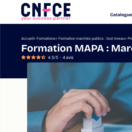
Aller
au
Catalogue
Logo
contenu
site
Aller
au
menu
Accueil
Formations
Formation marchés publics : tout niveau
Pr
Aller
Formation MAPA : Mar
à
la
4.5
/
5
-
4
avis
recherche