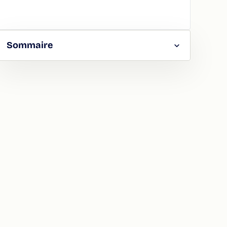
Sommaire
RGER
TAGER
LA
ION
ATION