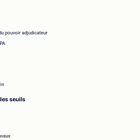
 du pouvoir adjudicateur
APA
in
des seuils
ravaux