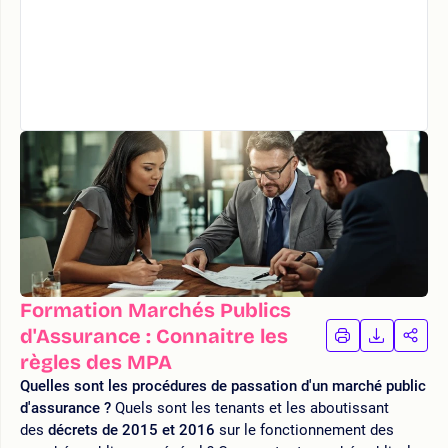
Formation Marchés Publics
d'Assurance : Connaitre les
IMPRIMER
TÉLÉCHA
PAR
LA
LA
règles des MPA
FORMATION
FORMAT
FOR
Quelles sont les procédures de passation d'un marché public
d'assurance ?
Quels sont les tenants et les aboutissant
des
décrets de 2015 et 2016
sur le fonctionnement des