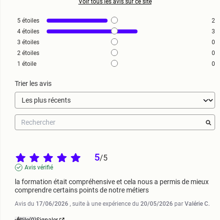
Voir tous les avis sur ce site
5
étoiles
2
4
étoiles
3
3
étoiles
0
2
étoiles
0
1
étoile
0
Trier les avis
5
/
5
Avis vérifié
la formation était compréhensive et cela nous a permis de mieux 
comprendre certains points de notre métiers
Avis du
17/06/2026
, suite à une expérience du
20/05/2026
par
Valérie C.