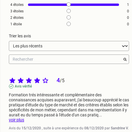
4
étoiles
1
3
étoiles
0
2
étoiles
0
1
étoile
0
Trier les avis
4
/
5
Avis vérifié
Formation trés intéressante et complémentaire des 
connaissances acquises auparavant, j'ai beaucoup apprécié le cas 
pratique d'étude du type de marché et des critéres établis selon les 
spécificités de mon métier, cependant dans ma représentation il y 
aurait eu du temps passé à l'étude d'un cas pratiq
...
voir plus
Avis du
15/12/2020
, suite à une expérience du
08/12/2020
par
Sandrine V.