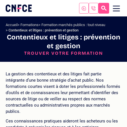
Aller
au
RECHERC
ME
Logo
MOB
contenu
site
Aller
Accueil
Formations
Formation marchés publics : tout niveau
au
Contentieux et litiges : prévention et gestion
menu
Contentieux et litiges : prévention
Aller
et gestion
à
la
TROUVER VOTRE FORMATION
recherche
La gestion des contentieux et des litiges fait partie
intégrante d’une bonne stratégie d’achat public. Nos
formations courtes visent à doter les professionnels formés
d’outils et de connaissances leur permettant d’identifier des
sources de litige ou de veiller au respect des normes
contractuelles ou administratives propres aux marchés
publics.
Ces connaissances pratiques aideront les acheteurs ou les