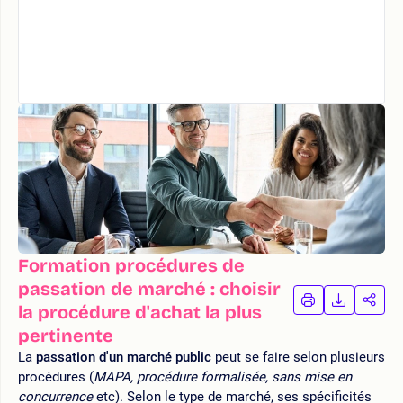
Formation procédures de
passation de marché : choisir
IMPRIMER
TÉLÉCHA
PAR
la procédure d'achat la plus
LA
LA
pertinente
FORMATION
FORMAT
FOR
La
passation d'un marché public
peut se faire selon plusieurs
procédures (
MAPA, procédure formalisée, sans mise en
concurrence
etc). Selon le type de marché, ses spécificités