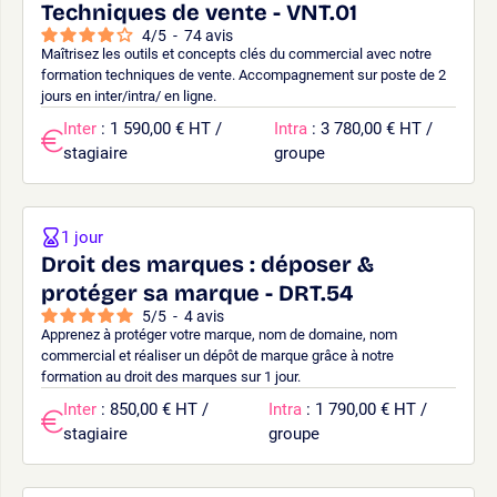
Techniques de vente - VNT.01
4
/
5
-
74
avis
Maîtrisez les outils et concepts clés du commercial avec notre
formation techniques de vente. Accompagnement sur poste de 2
jours en inter/intra/ en ligne.
Inter
: 1 590,00 € HT /
Intra
: 3 780,00 € HT /
stagiaire
groupe
1 jour
Droit des marques : déposer &
protéger sa marque - DRT.54
5
/
5
-
4
avis
Apprenez à protéger votre marque, nom de domaine, nom
commercial et réaliser un dépôt de marque grâce à notre
formation au droit des marques sur 1 jour.
Inter
: 850,00 € HT /
Intra
: 1 790,00 € HT /
stagiaire
groupe