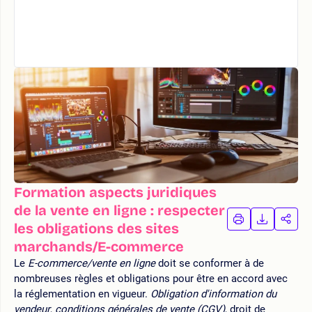
Formation aspects juridiques
de la vente en ligne : respecter
IMPRIMER
TÉLÉCHA
PAR
les obligations des sites
LA
LA
marchands/E-commerce
FORMATION
FORMAT
FOR
Le
E-commerce/vente en ligne
doit se conformer à de
nombreuses règles et obligations pour être en accord avec
la réglementation en vigueur.
Obligation d'information du
vendeur
,
conditions générales de vente (CGV)
, droit de