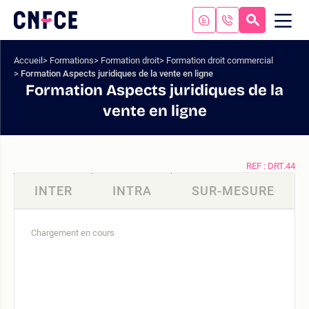
Aller
au
RECHERC
ME
Logo
MOB
contenu
site
Aller
Accueil
Formations
Formation droit
Formation droit commercial
au
Formation Aspects juridiques de la vente en ligne
menu
Formation Aspects juridiques de la
Aller
vente en ligne
à
la
recherche
REF : DRT.44
INTER
INTRA
SUR-MESURE