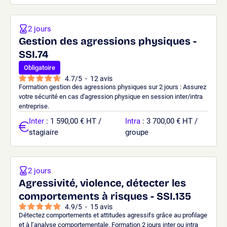
2 jours
Gestion des agressions physiques -
SSI.74
Obligatoire
4.7
/
5
-
12
avis
Formation gestion des agressions physiques sur 2 jours : Assurez
votre sécurité en cas d'agression physique en session inter/intra
entreprise.
Inter
: 1 590,00 € HT /
Intra
: 3 700,00 € HT /
stagiaire
groupe
2 jours
Agressivité, violence, détecter les
comportements à risques - SSI.135
4.9
/
5
-
15
avis
Détectez comportements et attitudes agressifs grâce au profilage
et à l’analyse comportementale. Formation 2 jours inter ou intra