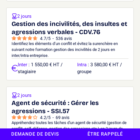
2 jours
Gestion des incivilités, des insultes et
agressions verbales - CDV.76
4.7
/
5
-
536
avis
Identifiez les éléments d’un conflit et évitez la surenchère en
suivant notre formation gestion des incivilités de 2 jours en
inter/intra entreprise.
Inter
: 1 550,00 € HT /
Intra
: 3 580,00 € HT /
stagiaire
groupe
2 jours
Agent de sécurité : Gérer les
agressions - SSI.57
4.2
/
5
-
69
avis
Appréhendez toutes les tâches d'un agent de sécurité (gestion de
conflit, self-défense, gestion des agressions etc.) en 2 jours de
DEMANDE DE DEVIS
ÊTRE RAPPELÉ
formation inter/intra.