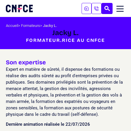
Aller
au
RECHERC
ME
Logo
MOB
contenu
site
Aller
Accueil
Formateurs
Jacky L.
au
Jacky L.
menu
FORMATEUR.RICE AU CNFCE
Aller
à
la
recherche
Son expertise
Expert en matière de sûreté, il dispense des formations ou
réalise des audits sûreté au profit d'entreprises privées ou
publiques. Ses domaines privilégiés sont la prévention de la
menace attentat, la gestion des incivilités, agressions
verbales et physiques, la prévention et la gestion des vols à
main armée, la formation des expatriés ou voyageurs en
zones sensibles, la formation aux postures de sécurité
physique dans le cadre du travail (self-défense).
Dernière animation réalisée le 22/07/2026