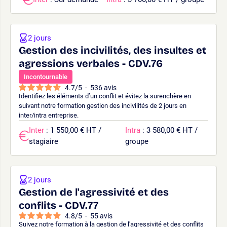
2 jours
Gestion des incivilités, des insultes et
agressions verbales - CDV.76
Incontournable
4.7
/
5
-
536
avis
Identifiez les éléments d’un conflit et évitez la surenchère en
suivant notre formation gestion des incivilités de 2 jours en
inter/intra entreprise.
Inter
: 1 550,00 € HT /
Intra
: 3 580,00 € HT /
stagiaire
groupe
2 jours
Gestion de l'agressivité et des
conflits - CDV.77
4.8
/
5
-
55
avis
Suivez notre formation à la gestion de l'agressivité et des conflits