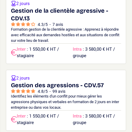
2 jours
Gestion de la clientèle agressive -
CDV.13
4.3
/
5
-
7
avis
Formation gestion de la clientèle agressive : Apprenez à répondre
avec efficacité aux demandes hostiles et aux situations de conflit
sur votre lieu de travail.
Inter
: 1 550,00 € HT /
Intra
: 3 580,00 € HT /
stagiaire
groupe
2 jours
Gestion des agressions - CDV.57
4.8
/
5
-
99
avis
Identifiez les éléments d'un conflit pour mieux gérer les
agressions physiques et verbales en formation de 2 jours en inter
entreprise ou dans vos locaux.
Inter
: 1 550,00 € HT /
Intra
: 3 580,00 € HT /
stagiaire
groupe