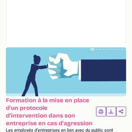
Formation à la mise en place
d'un protocole
IMPRIMER
TÉLÉCHA
PAR
d'intervention dans son
LA
LA
entreprise en cas d'agression
FORMATION
FORMAT
FOR
Les employés d’entreprises en lien avec du public sont