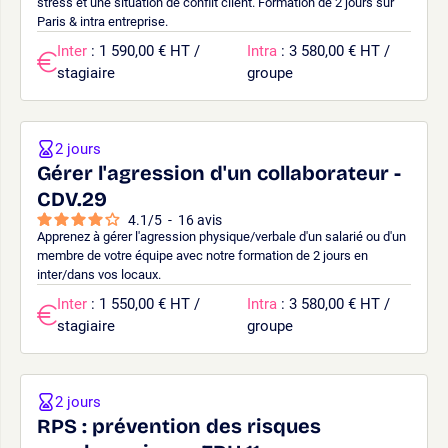
stress et une situation de conflit client. Formation de 2 jours sur
Paris & intra entreprise.
Inter
: 1 590,00 € HT /
Intra
: 3 580,00 € HT /
stagiaire
groupe
2 jours
Gérer l'agression d'un collaborateur -
CDV.29
4.1
/
5
-
16
avis
Apprenez à gérer l'agression physique/verbale d'un salarié ou d'un
membre de votre équipe avec notre formation de 2 jours en
inter/dans vos locaux.
Inter
: 1 550,00 € HT /
Intra
: 3 580,00 € HT /
stagiaire
groupe
2 jours
RPS : prévention des risques