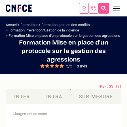
Aller
au
RECHERC
ME
Logo
MOB
contenu
site
Aller
Accueil
Formations
Formation gestion des conflits
au
Formation Prévention/Gestion de la violence
menu
Formation Mise en place d'un protocole sur la gestion des agressions
Aller
Formation Mise en place d'un
à
protocole sur la gestion des
la
agressions
recherche
5
/
5
-
8
avis
REF : SSI.191
INTER
INTRA
SUR-MESURE