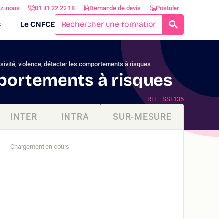
ez-nous
01 81 22 22 18
Demande de devis
Postuler
s
Le CNFCE
RECHERCH
ivité, violence, détecter les comportements à risques
mportements à risques
REF : SSI.135
INTER
INTRA
SUR-MESURE