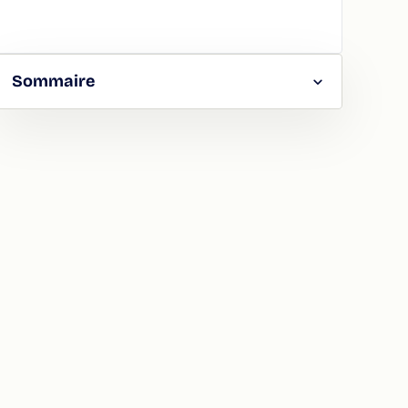
Sommaire
RGER
TAGER
LA
ION
ATION