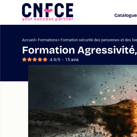
Aller
au
Catalogue
Logo
contenu
site
Aller
au
menu
Accueil
Formations
Formation sécurité des personnes et des bi
Aller
Formation Agressivité,
à
la
4.9
/
5
-
15
avis
recherche