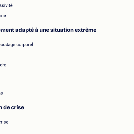
ssivité
mme
ment adapté à une situation extrême
décodage corporel
dre
ns
n de crise
rise