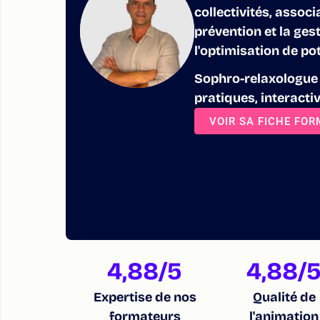
collectivités, assoc
prévention et la gest
l'optimisation de pot
Sophro-relaxologue e
pratiques, interacti
VOIR SA FICHE FO
4,88
/5
4,88
/
Expertise de nos
Qualité de
formateurs
l'animation