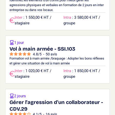
Identifiez les éléments d'un conflit pour mieux gérer les
agressions physiques et verbales en formation de 2 jours en inter
entreprise ou dans vos locaux.
Inter
: 1 550,00 € HT /
Intra
: 3 580,00 € HT /
stagiaire
groupe
1 jour
Vol à main armée - SSI.103
4.8
/
5
-
50
avis
Formation vol à main armée /braquage : Adopter les bons réflexes
et gérer une situation de vol à main armée
Inter
: 1 020,00 € HT /
Intra
: 1 850,00 € HT /
stagiaire
groupe
2 jours
Gérer l'agression d'un collaborateur -
CDV.29
4.1
/
5
-
16
avis