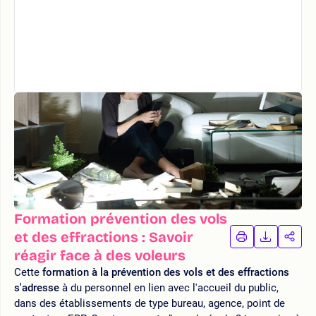
Formation prévention des vols
et des effractions : Savoir
IMPRIMER
TÉLÉCHA
PAR
LA
LA
réagir face à des voleurs
FORMATION
FORMAT
FOR
Cette
formation à la prévention des vols et des effractions
s'adresse
à du personnel en lien avec l'accueil du public,
dans des établissements de type bureau, agence, point de