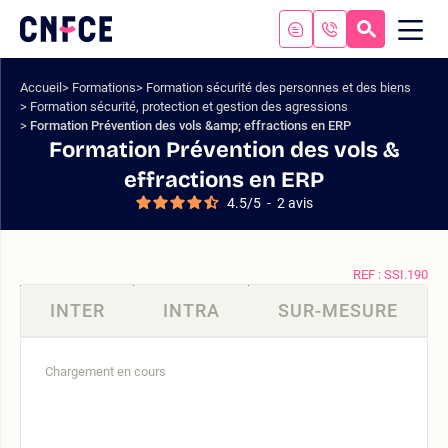
Aller
au
RECHERC
ME
Logo
MOB
contenu
site
Aller
Accueil
Formations
Formation sécurité des personnes et des biens
au
Formation sécurité, protection et gestion des agressions
menu
Formation Prévention des vols &amp; effractions en ERP
Aller
Formation Prévention des vols &
à
effractions en ERP
la
4.5
/
5
-
2
avis
recherche
REF : SSI.190
INTER
INTRA
SUR-MESURE